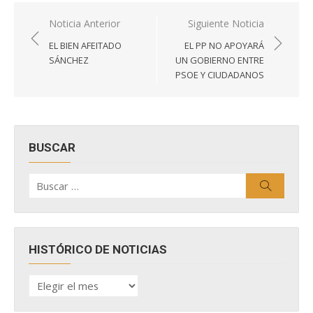
Navegación
Noticia Anterior
Siguiente Noticia
de
EL BIEN AFEITADO
EL PP NO APOYARÁ
entradas
SÁNCHEZ
UN GOBIERNO ENTRE
PSOE Y CIUDADANOS
BUSCAR
Buscar
Buscar
por:
HISTÓRICO DE NOTICIAS
HISTÓRICO
DE
NOTICIAS