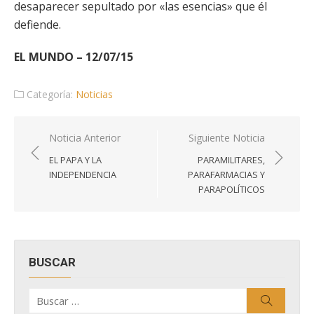
desaparecer sepultado por «las esencias» que él
defiende.
EL MUNDO – 12/07/15
Categoría:
Noticias
Navegación
Noticia Anterior
Siguiente Noticia
de
EL PAPA Y LA
PARAMILITARES,
entradas
INDEPENDENCIA
PARAFARMACIAS Y
PARAPOLÍTICOS
BUSCAR
Buscar
Buscar
por: