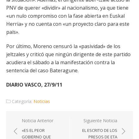
PNV de querer «dividir» al nacionalismo, ya que tiene
«un nulo compromiso con la fase abierta en Euskal
Herria» y no cuenta con «un proyecto claro para este
país».
Por último, Moreno censuró la «pasividad» de los
jeltzales y criticó que ningún dirigente de este partido
acudiera el sábado a la manifestación contra la
sentencia del caso Bateragune.
DIARIO VASCO, 27/9/11
Categoría:
Noticias
Navegación
Noticia Anterior
Siguiente Noticia
de
«ES EL PEOR
EL ESCRITO DE LOS
entradas
GOBIERNO QUE
PRESOS DE ETA