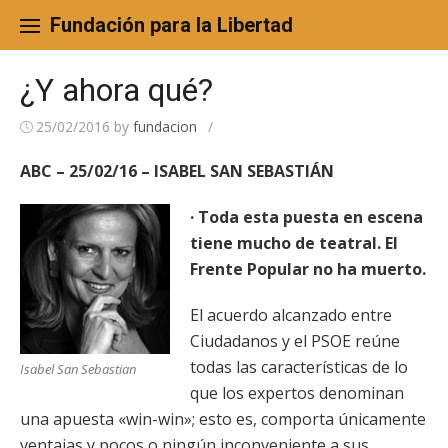
Skip
to
Fundación para la Libertad
content
¿Y ahora qué?
25/02/2016
by
fundacion
/
ABC – 25/02/16 – ISABEL SAN SEBASTIÁN
· Toda esta puesta en escena
tiene mucho de teatral. El
Frente Popular no ha muerto.
El acuerdo alcanzado entre
Ciudadanos y el PSOE reúne
todas las características de lo
Isabel San Sebastian
que los expertos denominan
una apuesta «win-win»; esto es, comporta únicamente
ventajas y pocos o ningún inconveniente a sus