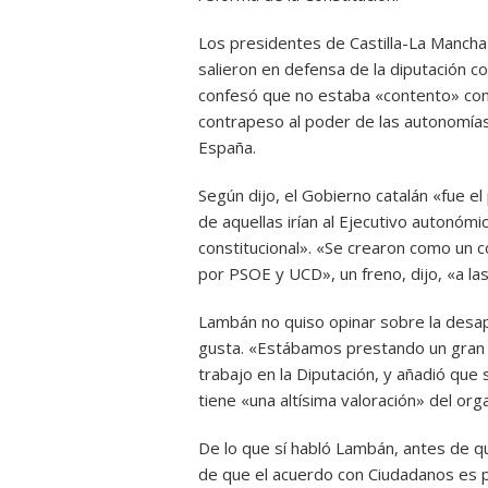
Los presidentes de Castilla-La Mancha
salieron en defensa de la diputación co
confesó que no estaba «contento» con 
contrapeso al poder de las autonomías
España.
Según dijo, el Gobierno catalán «fue e
de aquellas irían al Ejecutivo autonóm
constitucional». «Se crearon como un
por PSOE y UCD», un freno, dijo, «a la
Lambán no quiso opinar sobre la desapa
gusta. «Estábamos prestando un gran se
trabajo en la Diputación, y añadió qu
tiene «una altísima valoración» del org
De lo que sí habló Lambán, antes de 
de que el acuerdo con Ciudadanos es p