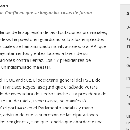
iana
ta. Confío en que se hagan las cosas de forma
A
D
anos de la supresión de las diputaciones provinciales,
aldes», ha puesto en guardia no solo a los empleados
E
s cuales se han anunciado movilizaciones, o al PP, que
T
ayuntamientos y entes locales a favor de su
E
raciones contra Ferraz. Los 17 presidentes de
Gr
 un indisimulado malestar.
m
el PSOE andaluz. El secretario general del PSOE de
al, Francisco Reyes, aseguró que el sábado votará
do de investidura de Pedro Sánchez. La presidenta de
E
el PSOE de Cádiz, Irene García, se manifestó
I
Y el portavoz en el Parlamento andaluz y mano
 advirtió de que la supresión de las diputaciones
U
 dos renglones», sino que tendría que abordarse una
t
la