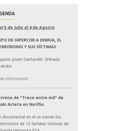
GENDA
el 5 de Julio al 4 de Agosto
XPO DE HIPERCOR A ERMUA, EL
ERRORISMO Y SUS VÍCTIMAS
spacio Joven Santander. Entrada
atuita
ás información
streno de "Trece entre mil" de
ñaki Arteta en Netflix.
n documental en él se narran los
estimonios de 13 familias víctimas de
 banda terrorista ETA.