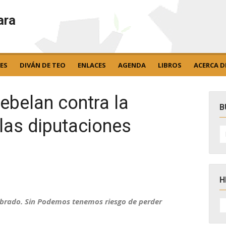
ara
ES
DIVÁN DE TEO
ENLACES
AGENDA
LIBROS
ACERCA D
ebelan contra la
B
las diputaciones
B
po
H
H
ibrado. Sin Podemos tenemos riesgo de perder
D
N