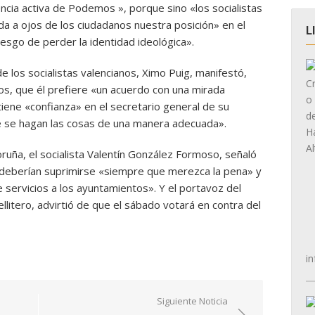
encia activa de Podemos », porque sino «los socialistas
a a ojos de los ciudadanos nuestra posición» en el
L
iesgo de perder la identidad ideológica».
de los socialistas valencianos, Ximo Puig, manifestó,
s, que él prefiere «un acuerdo con una mirada
iene «confianza» en el secretario general de su
e se hagan las cosas de una manera adecuada».
oruña, el socialista Valentín González Formoso, señaló
s deberían suprimirse «siempre que merezca la pena» y
 servicios a los ayuntamientos». Y el portavoz del
llitero, advirtió de que el sábado votará en contra del
in
Siguiente Noticia