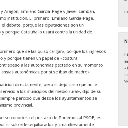
 y Aragón, Emiliano García-Page y Javier Lambán,
m
mo institución. El primero, Emiliano García-Page,
el debate, porque las diputaciones son un
 y porque Cataluña lo usará contra la unidad de
N
l primero que se las quiso cargar», porque los ingresos
L
ico y porque tienen un papel de «costura
e
 contrapeso a las autonomías pactado en su momento
-
s ansias autonómicas por si se iban de madre».
I
ví
rición directamente, pero sí dejó claro que no le
rvicio a los municipios del medio rural», dijo de su
e siempre percibió que desde los ayuntamientos se
anismo provincial.
que se conociera el portazo de Podemos al PSOE, es
or sí solo «desequilibrado» y «manifiestamente