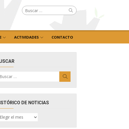
Buscar
Buscar
por:
E
ACTIVIDADES
CONTACTO
USCAR
uscar
Buscar
r:
ISTÓRICO DE NOTICIAS
ISTÓRICO
E
OTICIAS