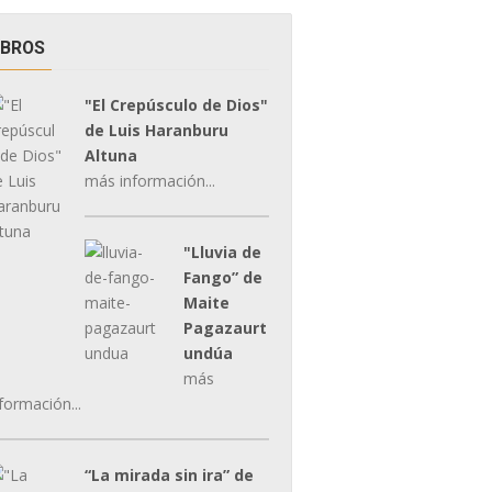
IBROS
"El Crepúsculo de Dios"
de Luis Haranburu
Altuna
más información...
"Lluvia de
Fango” de
Maite
Pagazaurt
undúa
más
formación...
“La mirada sin ira” de