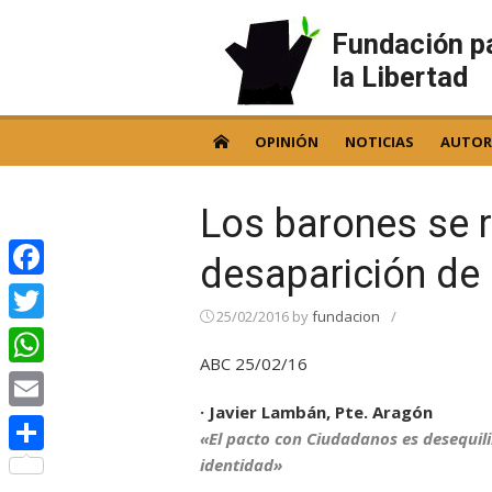
Skip
to
Fundación p
content
la Libertad
OPINIÓN
NOTICIAS
AUTOR
Los barones se r
desaparición de 
Facebook
25/02/2016
by
fundacion
/
Twitter
ABC 25/02/16
WhatsApp
· Javier Lambán, Pte. Aragón
Email
«El pacto con Ciudadanos es desequil
identidad»
Compartir