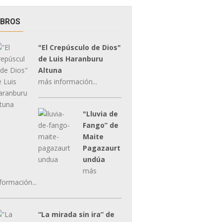
IBROS
"El Crepúsculo de Dios"
de Luis Haranburu
Altuna
más información...
"Lluvia de
Fango” de
Maite
Pagazaurt
undúa
más
formación...
“La mirada sin ira” de