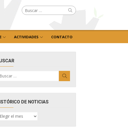
Buscar
Buscar
por:
E
ACTIVIDADES
CONTACTO
USCAR
uscar
Buscar
r:
ISTÓRICO DE NOTICIAS
ISTÓRICO
E
OTICIAS