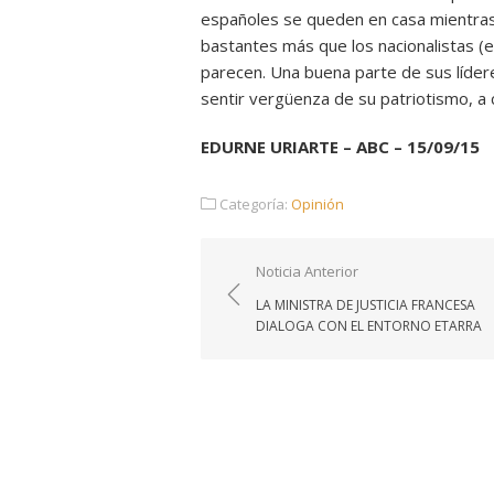
españoles se queden en casa mientras 
bastantes más que los nacionalistas (e
parecen. Una buena parte de sus líder
sentir vergüenza de su patriotismo, a 
EDURNE URIARTE – ABC – 15/09/15
Categoría:
Opinión
Navegación
Noticia Anterior
de
LA MINISTRA DE JUSTICIA FRANCESA
entradas
DIALOGA CON EL ENTORNO ETARRA