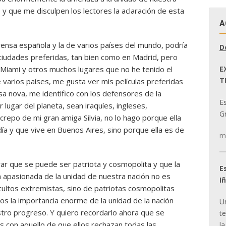
 y que me disculpen los lectores la aclaración de esta
A
prensa española y la de varios países del mundo, podría
D
 ciudades preferidas, tan bien como en Madrid, pero
E
Miami y otros muchos lugares que no he tenido el
T
 varios países, me gusta ver mis películas preferidas
sa nova, me identifico con los defensores de la
E
 lugar del planeta, sean iraquíes, ingleses,
Gr
repo de mi gran amiga Silvia, no lo hago porque ella
día y que vive en Buenos Aires, sino porque ella es de
m
ar que se puede ser patriota y cosmopolita y que la
E
 apasionada de la unidad de nuestra nación no es
I
cultos extremistas, sino de patriotas cosmopolitas
s la importancia enorme de la unidad de la nación
U
estro progreso. Y quiero recordarlo ahora que se
t
es con aquello de que ellos rechazan todas las
la