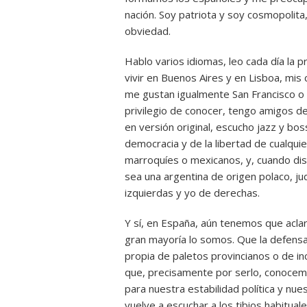
nación. Soy patriota y soy cosmopolita,
obviedad.
Hablo varios idiomas, leo cada día la 
vivir en Buenos Aires y en Lisboa, mis
me gustan igualmente San Francisco o 
privilegio de conocer, tengo amigos de
en versión original, escucho jazz y bos
democracia y de la libertad de cualquier
marroquíes o mexicanos, y, cuando disc
sea una argentina de origen polaco, ju
izquierdas y yo de derechas.
Y sí, en España, aún tenemos que aclar
gran mayoría lo somos. Que la defensa
propia de paletos provincianos o de in
que, precisamente por serlo, conocemo
para nuestra estabilidad política y nu
vuelve a escuchar a los tibios habitual