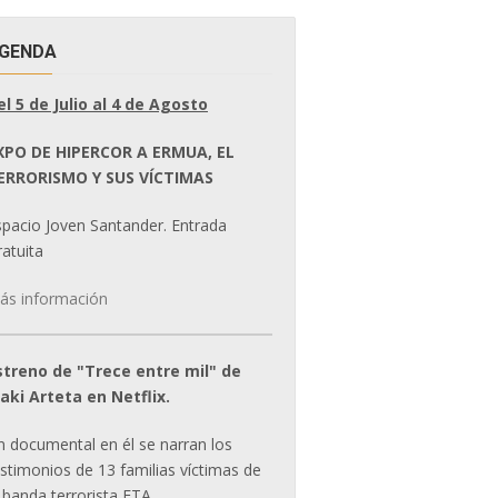
GENDA
el 5 de Julio al 4 de Agosto
XPO DE HIPERCOR A ERMUA, EL
ERRORISMO Y SUS VÍCTIMAS
spacio Joven Santander. Entrada
atuita
ás información
streno de "Trece entre mil" de
ñaki Arteta en Netflix.
n documental en él se narran los
estimonios de 13 familias víctimas de
 banda terrorista ETA.