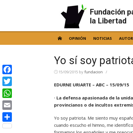
Skip
to
Fundación p
content
la Libertad
OPINIÓN
NOTICIAS
AUTOR
Yo sí soy patriot
15/09/2015
by
fundacion
/
Facebook
EDURNE URIARTE – ABC – 15/09/15
Twitter
· La defensa apasionada de la unid
WhatsApp
provincianos o de incultos extremi
Email
Yo soy patriota. Me siento muy españo
cuando escucho el himno, me identifico
Compartir
formamos los españoles y me preocup