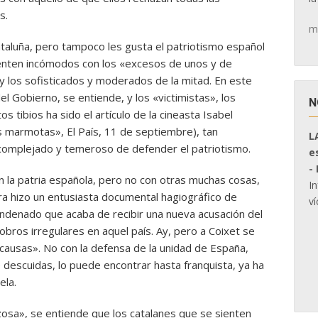
s.
m
taluña, pero tampoco les gusta el patriotismo español
ienten incómodos con los «excesos de unos y de
 y los sofisticados y moderados de la mitad. En este
l Gobierno, se entiende, y los «victimistas», los
N
s tibios ha sido el artículo de la cineasta Isabel
s marmotas», El País, 11 de septiembre), tan
L
omplejado y temeroso de defender el patriotismo.
e
-
n la patria española, pero no con otras muchas cosas,
I
ra hizo un entusiasta documental hagiográfico de
ví
ndenado que acaba de recibir una nueva acusación del
bros irregulares en aquel país. Ay, pero a Coixet se
«causas». No con la defensa de la unidad de España,
e descuidas, lo puede encontrar hasta franquista, ya ha
ela.
ezosa», se entiende que los catalanes que se sienten