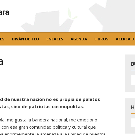
ara
ES
DIVÁN DE TEO
ENLACES
AGENDA
LIBROS
ACERCA D
a
B
B
po
ad de nuestra nación no es propia de paletos
stas, sino de patriotas cosmopolitas.
H
la, me gusta la bandera nacional, me emociono
H
D
 con esa gran comunidad política y cultural que
N
a enormemente la amenaza a la unidad de nuestra