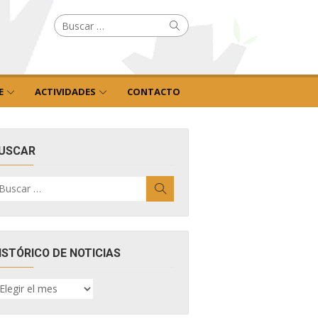
Buscar
Buscar
por:
E
ACTIVIDADES
CONTACTO
USCAR
uscar
Buscar
r:
ISTÓRICO DE NOTICIAS
ISTÓRICO
E
OTICIAS