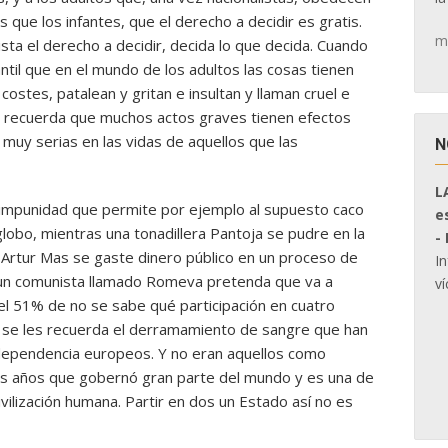
que los infantes, que el derecho a decidir es gratis.
m
sta el derecho a decidir, decida lo que decida. Cuando
ntil que en el mundo de los adultos las cosas tienen
costes, patalean y gritan e insultan y llaman cruel e
que recuerda que muchos actos graves tienen efectos
muy serias en las vidas de aquellos que las
N
L
a impunidad que permite por ejemplo al supuesto caco
e
l globo, mientras una tonadillera Pantoja se pudre en la
-
e Artur Mas se gaste dinero público en un proceso de
I
 un comunista llamado Romeva pretenda que va a
ví
el 51% de no se sabe qué participación en cuatro
o se les recuerda el derramamiento de sangre que han
dependencia europeos. Y no eran aquellos como
os años que gobernó gran parte del mundo y es una de
ivilización humana. Partir en dos un Estado así no es