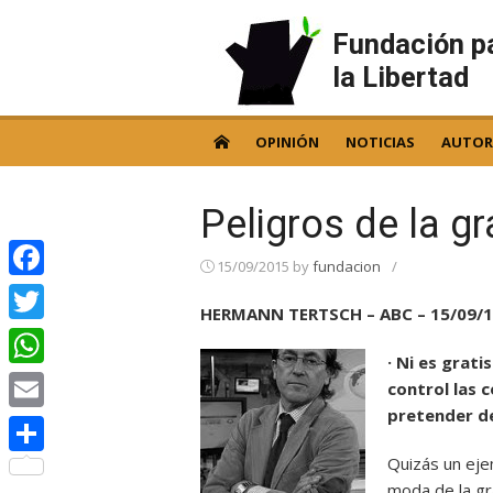
Skip
to
Fundación p
content
la Libertad
OPINIÓN
NOTICIAS
AUTOR
Peligros de la g
15/09/2015
by
fundacion
/
Facebook
HERMANN TERTSCH – ABC – 15/09/
Twitter
· Ni es grati
WhatsApp
control las c
pretender de
Email
Quizás un eje
Compartir
moda de la gr