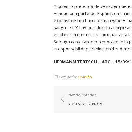
Y quien lo pretenda debe saber que el p
Aunque una parte de España, en un insta
expansionismo hacia otras regiones har
sangre, sí. Y hay que decirlo aunque asu
es abrir sin control las compuertas a la
Se paga caro, tarde o temprano. Y lo p
irresponsabilidad criminal pretender qu
HERMANN TERTSCH – ABC – 15/09/
Categoría:
Opinión
Navegación
Noticia Anterior
de
YO SÍ SOY PATRIOTA
entradas