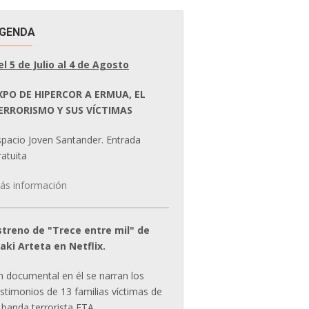
GENDA
el 5 de Julio al 4 de Agosto
XPO DE HIPERCOR A ERMUA, EL
ERRORISMO Y SUS VÍCTIMAS
spacio Joven Santander. Entrada
atuita
ás información
streno de "Trece entre mil" de
ñaki Arteta en Netflix.
n documental en él se narran los
estimonios de 13 familias víctimas de
 banda terrorista ETA.