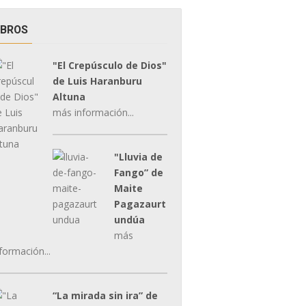
IBROS
"El Crepúsculo de Dios"
de Luis Haranburu
Altuna
más información...
"Lluvia de
Fango” de
Maite
Pagazaurt
undúa
más
formación...
“La mirada sin ira” de