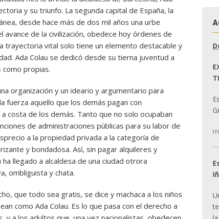
ectoria y su triunfo. La segunda capital de España, la
ánea, desde hace más de dos mil años una urbe
A
 el avance de la civilización, obedece hoy órdenes de
a trayectoria vital solo tiene un elemento destacable y
D
idad. Ada Colau se dedicó desde su tierna juventud a
E
s como propias.
T
una organización y un ideario y argumentario para
E
 la fuerza aquello que los demás pagan con
Gr
vir a costa de los demás. Tanto que no solo ocupaban
ciones de administraciones públicas para su labor de
m
sprecio a la propiedad privada a la categoría de
rizante y bondadosa. Así, sin pagar alquileres y
u ha llegado a alcaldesa de una ciudad otrora
E
a, ombliguista y chata.
I
cho, que todo sea gratis, se dice y machaca a los niños
U
ean como Ada Colau. Es lo que pasa con el derecho a
t
os, y a los adultos que, una vez nacionalistas, obedecen
la