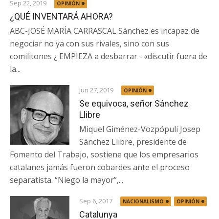
Sep 22, 2019
OPINIÓN
¿QUÉ INVENTARÁ AHORA?
ABC-JOSÉ MARÍA CARRASCAL Sánchez es incapaz de
negociar no ya con sus rivales, sino con sus
comilitones ¿ EMPIEZA a desbarrar –«discutir fuera de
la...
Jun 27, 2019
OPINIÓN
Se equivoca, señor Sánchez
Llibre
Miquel Giménez-Vozpópuli Josep
Sánchez Llibre, presidente de
Fomento del Trabajo, sostiene que los empresarios
catalanes jamás fueron cobardes ante el proceso
separatista. “Niego la mayor”,...
Sep 6, 2017
NACIONALISMO
OPINIÓN
Catalunya