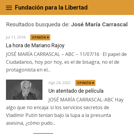
Skip
to
Fundación para la Libertad
content
Resultados busqueda de:
José María Carrascal
Jul 11, 2016
OPINIÓN
La hora de Mariano Rajoy
JOSÉ MARÍA CARRASCAL – ABC – 11/07/16 · El papel de
Ciudadanos, hoy por hoy, es el de bisagra, no el de
protagonista en el...
Ago 24, 2022
OPINIÓN
Un atentado de película
JOSÉ MARÍA CARRASCAL-ABC Hay
algo que no encaja: si los servicios secretos de
Vladímir Putin tenían bajo la lupa a la presunta
asesina, ¿cómo pudo...