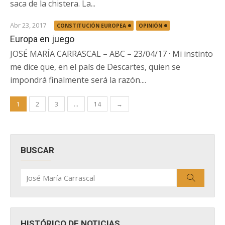
saca de la chistera. La...
Abr 23, 2017
CONSTITUCIÓN EUROPEA
OPINIÓN
Europa en juego
JOSÉ MARÍA CARRASCAL – ABC – 23/04/17 · Mi instinto
me dice que, en el país de Descartes, quien se
impondrá finalmente será la razón....
Paginación
1
2
3
…
14
→
de
entradas
BUSCAR
Buscar
Buscar
por:
HISTÓRICO DE NOTICIAS