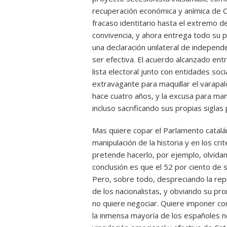
recuperación económica y anímica de Ca
fracaso identitario hasta el extremo d
convivencia, y ahora entrega todo su p
una declaración unilateral de independ
ser efectiva. El acuerdo alcanzado en
lista electoral junto con entidades so
extravagante para maquillar el varapa
hace cuatro años, y la excusa para man
incluso sacrificando sus propias sigla
Mas quiere copar el Parlamento catal
manipulación de la historia y en los cri
pretende hacerlo, por ejemplo, olvidan
conclusión es que el 52 por ciento de 
Pero, sobre todo, despreciando la rep
de los nacionalistas, y obviando su pr
no quiere negociar. Quiere imponer c
la inmensa mayoría de los españoles no