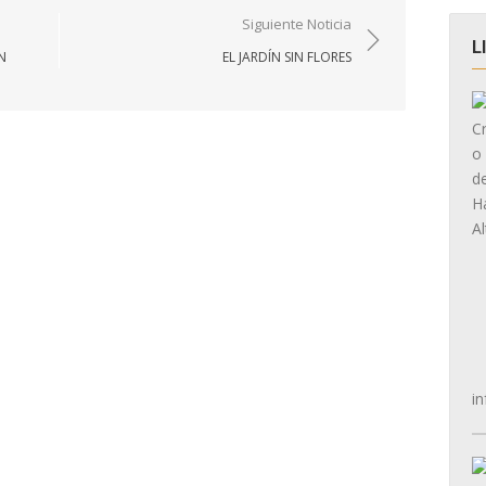
Siguiente Noticia
L
N
EL JARDÍN SIN FLORES
in