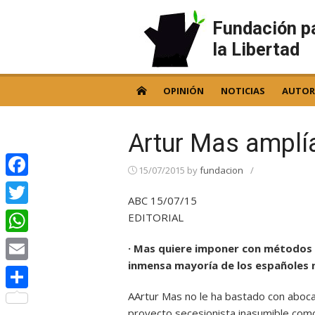
Skip
to
Fundación p
content
la Libertad
OPINIÓN
NOTICIAS
AUTOR
Artur Mas amplía
15/07/2015
by
fundacion
/
Facebook
ABC 15/07/15
Twitter
EDITORIAL
WhatsApp
· Mas quiere imponer con métodos 
inmensa mayoría de los españoles 
Email
AArtur Mas no le ha bastado con abocar
Compartir
proyecto secesionista inasumible como