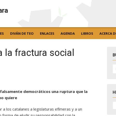
ara
ES
DIVÁN DE TEO
ENLACES
AGENDA
LIBROS
ACERCA D
 la fractura social
B
B
po
falsamente democráticos una ruptura que la
H
no quiere
H
D
 a los catalanes a legislaturas efímeras y a un
N
 forma de eludir su responsabilidad con la