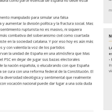
ataluña como parte esencial de España no debe estar
m
rumento manipulado para simular una falsa
aumentar la división política y la fractura social. Mas
sentimiento rupturista no es masivo, ni siquiera
te más combativa del soberanismo civil como coartada
N
xiste en la sociedad catalana. Y por eso hoy es aún más
 y con valentía la voz de los partidos
L
servan la unidad de España en una atmósfera que Mas
e
n el PSC en dejar de jugar sus bazas electorales
-
I
de la nación española, o elucubrando con que España
ví
a se cura con una reforma federal de la Constitución. El
 la diversidad ideológica y sentimental que realmente
 con vocación nacional puede dar lugar a una sola duda