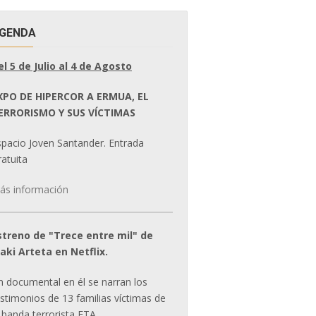
GENDA
el 5 de Julio al 4 de Agosto
XPO DE HIPERCOR A ERMUA, EL
ERRORISMO Y SUS VÍCTIMAS
spacio Joven Santander. Entrada
atuita
ás información
streno de "Trece entre mil" de
ñaki Arteta en Netflix.
n documental en él se narran los
estimonios de 13 familias víctimas de
 banda terrorista ETA.