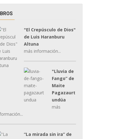
IBROS
"El Crepúsculo de Dios"
de Luis Haranburu
Altuna
más información...
"Lluvia de
Fango” de
Maite
Pagazaurt
undúa
más
formación...
“La mirada sin ira” de