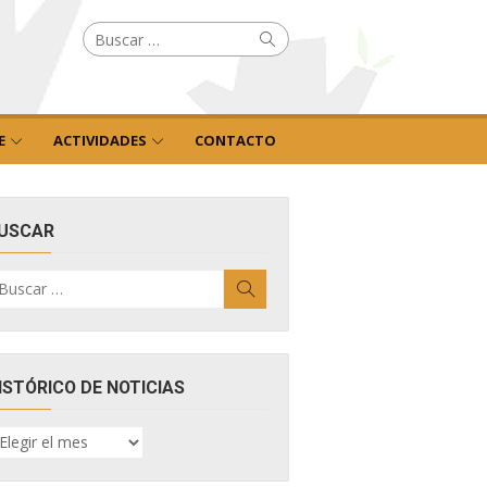
Buscar
Buscar
por:
E
ACTIVIDADES
CONTACTO
USCAR
uscar
Buscar
r:
ISTÓRICO DE NOTICIAS
ISTÓRICO
E
OTICIAS