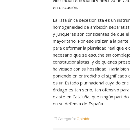
vinculación emocional y afectiva de C
en discusión.
La lista única secesionista es un inst
homogeneidad de ambición separatista y 
y Junqueras son conscientes de que el 
mayoritario. Por eso utilizan a la par
para deformar la pluralidad real que e
necesario que se escuche sin complejos
constitucionalistas, y de quienes pre
ha viciado con su hostilidad. Haría bie
poniendo en entredicho el significado 
es un Estado plurinacional cuya dolenci
órdago es tan serio, tan ofensivo para
existe en Cataluña, que ningún partido
en su defensa de España.
Categoría:
Opinión