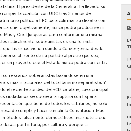
taluña. El presidente de la Generalitat ha llevado su
e romper la coalición con UDC tras 37 años de
A
atrimonio político a ERC para culminar su desafío con
encia que, objetivamente, nunca podrá producirse ni
D
tre Mas y Oriol Junqueras para conformar una misma
E
ciales radicalmente soberanistas es una fórmula
T
lo que las urnas vienen dando a Convergencia desde
tenerse al frente de su partido al precio que sea,
E
s por un proyecto que el Estado nunca podrá consentir.
Gr
án con escaños soberanistas basándose en una
m
terios más irracionales del totalitarismo separatista. Y
do el reciente sondeo del «CIS catalán», cuya principal
sus ciudadanos se opone a la ruptura con España.
E
resentación que tiene de todos los catalanes, no solo
I
omesa de cumplir y hacer cumplir la Constitución. Mas
U
on métodos falsamente democráticos una ruptura que
t
 desea por historia, por cultura y porque la
la