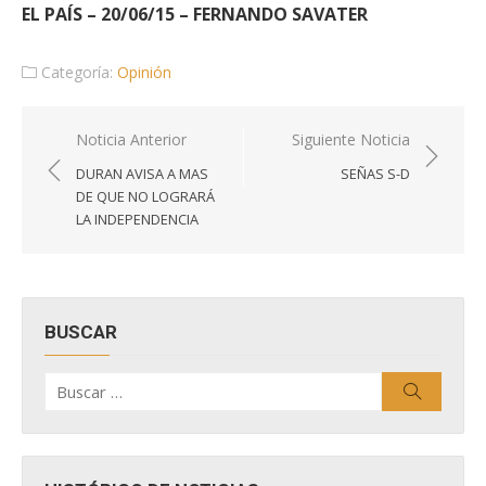
EL PAÍS – 20/06/15 – FERNANDO SAVATER
Categoría:
Opinión
Navegación
Noticia Anterior
Siguiente Noticia
de
DURAN AVISA A MAS
SEÑAS S-D
entradas
DE QUE NO LOGRARÁ
LA INDEPENDENCIA
BUSCAR
Buscar
Buscar
por: