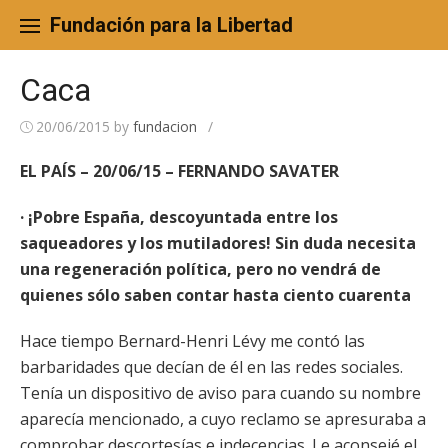
Skip
to
Fundación para la Libertad
content
Caca
20/06/2015
by
fundacion
/
EL PAÍS – 20/06/15 – FERNANDO SAVATER
· ¡Pobre España, descoyuntada entre los
saqueadores y los mutiladores! Sin duda necesita
una regeneración política, pero no vendrá de
quienes sólo saben contar hasta ciento cuarenta
Hace tiempo Bernard-Henri Lévy me contó las
barbaridades que decían de él en las redes sociales.
Tenía un dispositivo de aviso para cuando su nombre
aparecía mencionado, a cuyo reclamo se apresuraba a
comprobar descortesías e indecencias. Le aconsejé el