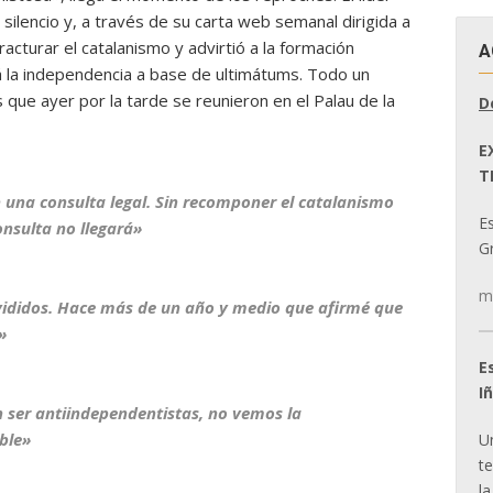
silencio y, a través de su carta web semanal dirigida a
racturar el catalanismo y advirtió a la formación
A
á la independencia a base de ultimátums. Todo un
 que ayer por la tarde se reunieron en el Palau de la
D
E
T
 una consulta legal. Sin recomponer el catalanismo
E
onsulta no llegará»
Gr
m
ididos. Hace más de un año y medio que afirmé que
»
E
I
n ser antiindependentistas, no vemos la
ble»
U
t
la