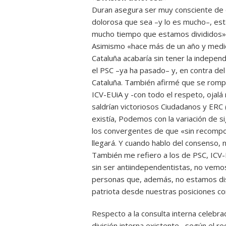
Duran asegura ser muy consciente de 
dolorosa que sea –y lo es mucho–, es
mucho tiempo que estamos divididos» 
Asimismo «hace más de un año y medio
Cataluña acabaría sin tener la indepen
el PSC –ya ha pasado– y, en contra del
Cataluña. También afirmé que se romper
ICV-EUiA y -con todo el respeto, ojalá 
saldrían victoriosos Ciudadanos y ERC
existía, Podemos con la variación de s
los convergentes de que «sin recompon
llegará. Y cuando hablo del consenso, 
También me refiero a los de PSC, ICV-
sin ser antiindependentistas, no vemos
personas que, además, no estamos dis
patriota desde nuestras posiciones c
Respecto a la consulta interna celebrad
división interna existente –según el re