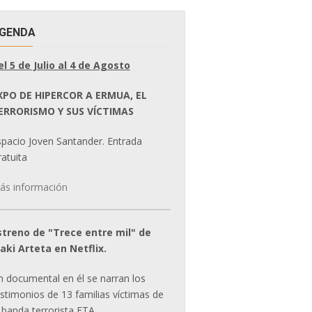
GENDA
el 5 de Julio al 4 de Agosto
XPO DE HIPERCOR A ERMUA, EL
ERRORISMO Y SUS VÍCTIMAS
spacio Joven Santander. Entrada
atuita
ás información
streno de "Trece entre mil" de
ñaki Arteta en Netflix.
n documental en él se narran los
estimonios de 13 familias víctimas de
 banda terrorista ETA.