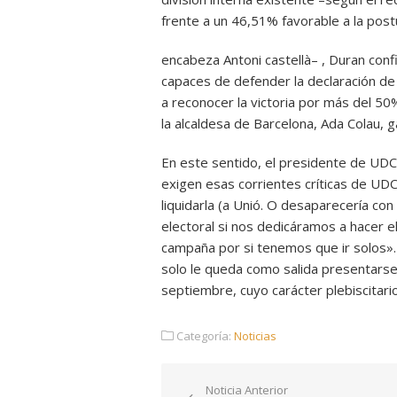
frente a un 46,51% favorable a la post
encabeza Antoni castellà– , Duran conf
capaces de defender la declaración d
a reconocer la victoria por más del 50
la alcaldesa de Barcelona, Ada Colau, 
En este sentido, el presidente de UDC
exigen esas corrientes críticas de UD
liquidarla (a Unió. O desaparecería con 
electoral si nos dedicáramos a hacer 
campaña por si tenemos que ir solos».
solo le queda como salida presentarse 
septiembre, cuyo carácter plebiscitario
Categoría:
Noticias
Navegación
Noticia Anterior