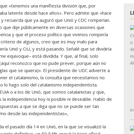
que «tenemos una manifiesta división que, por
taba latente desde hace años». Pero admite que «hace
L
y recuerda que ya auguró que Unió y CDC romperían.
 que dije públicamente en diversas ocasiones que
dencia y que el proceso político que vivimos rompería
 criterio de algunos, creo que es muy malo para
ía Unió y CiU, y está pasando. Señalé que se dividiría
me equivoque– está dividida. Y que, al final, solo
 (aquí reconozco que no pude prever, porque aún no
iglas que se quiera)». El presidente de UDC advierte a
er el catalanismo, la consulta que necesitamos no
no lo hago solo del catalanismo independentista.
EUiA o a los de Unió, que somos catalanistas y que,
 la independencia hoy ni posible ni deseable. Hablo de
puestas a que se diga que no se puede ser tan
in
omo desde las independentistas»,
a el pasado día 14 en Unió, en la que se visualizó la
cuento definitivo, un 50,54% apoyó la tesis oficial