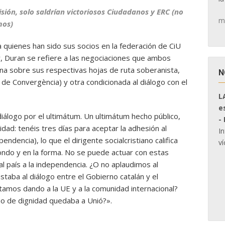
isión, solo saldrían victoriosos Ciudadanos y ERC (no
m
mos)
 quienes han sido sus socios en la federación de CiU
, Duran se refiere a las negociaciones que ambos
na sobre sus respectivas hojas de ruta soberanista,
N
 de Convergència) y otra condicionada al diálogo con el
L
e
diálogo por el ultimátum. Un ultimátum hecho público,
-
ad: tenéis tres días para aceptar la adhesión al
I
pendencia), lo que el dirigente socialcristiano califica
ví
ondo y en la forma. No se puede actuar con estas
al país a la independencia. ¿O no aplaudimos al
taba al diálogo entre el Gobierno catalán y el
amos dando a la UE y a la comunidad internacional?
o de dignidad quedaba a Unió?».