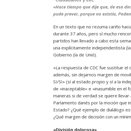
«Hace tiempo que dije que, de esa div
pude prever, porque no existía, Pode
En un texto que no rezuma cariño hacia
durante 37 años, pero sí mucho rencor
partidos han llevado a cabo esta sema
una explícitamente independentista (la
Gobierno (la de Unió).
«La respuesta de CDC fue sustituir el 
además, sin dejarnos margen de movilid
SI/SI» (sí al estado propio y sí a la inde
de «inaceptable» e «inasumible en el f
maneras si de verdad se quiere llevar 
Parlamento danés por la moción que ins
Estado? ¿Qué ejemplo de dialálogo est
¿Qué margen de decisión con un mínim
«División dolorosa»