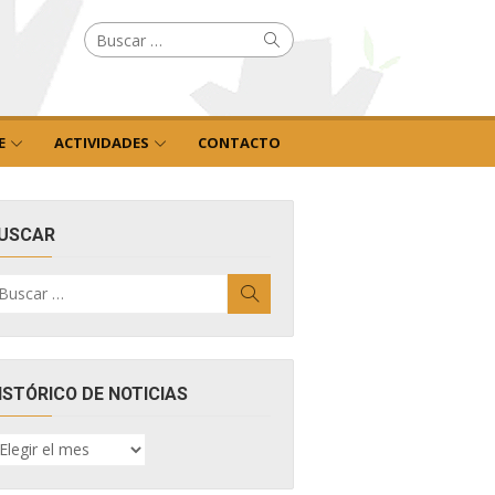
Buscar
Buscar
por:
E
ACTIVIDADES
CONTACTO
USCAR
uscar
Buscar
r:
ISTÓRICO DE NOTICIAS
ISTÓRICO
E
OTICIAS