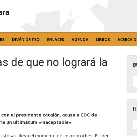
ara
ES
DIVÁN DE TEO
ENLACES
AGENDA
LIBROS
ACERCA D
s de que no logrará la
B
B
po
H
ió con el presidente catalán, acusa a CDC de
H
arle un ultimátum «inaceptable»
D
N
istosa», llega el momento de los reproches. El líder