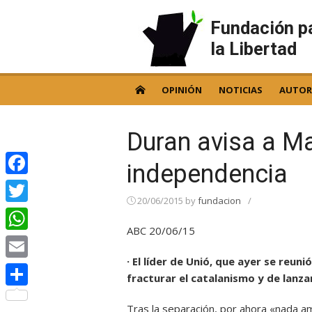
Skip
to
Fundación p
content
la Libertad
OPINIÓN
NOTICIAS
AUTOR
Duran avisa a Ma
independencia
Facebook
20/06/2015
by
fundacion
/
Twitter
ABC 20/06/15
WhatsApp
· El líder de Unió, que ayer se reun
Email
fracturar el catalanismo y de lanz
Compartir
Tras la separación, por ahora «nada am