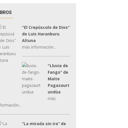
IBROS
"El Crepúsculo de Dios"
de Luis Haranburu
Altuna
más información...
"Lluvia de
Fango” de
Maite
Pagazaurt
undúa
más
formación...
“La mirada sin ira” de