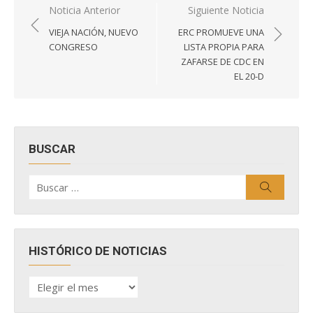
Navegación
Noticia Anterior
Siguiente Noticia
de
VIEJA NACIÓN, NUEVO
ERC PROMUEVE UNA
entradas
CONGRESO
LISTA PROPIA PARA
ZAFARSE DE CDC EN
EL 20-D
BUSCAR
Buscar
Buscar
por:
HISTÓRICO DE NOTICIAS
HISTÓRICO
DE
NOTICIAS