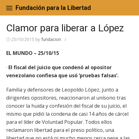
Skip
to
Fundación para la Libertad
content
Clamor para liberar a López
25/10/2015
by
fundacion
/
EL MUNDO – 25/10/15
·
El fiscal del juicio que condenó al opositor
venezolano confiesa que usó ‘pruebas falsas’.
Familia y defensores de Leopoldo López, junto a
dirigentes opositores, reaccionaron al unísono tras
conocer la huida y confesión del fiscal de su juicio, el
mismo que pidió la condena de casi 14 años de cárcel
para el líder de Voluntad Popular. Todos ellos
reclamaron libertad para el preso político, una
libertad que no está ni mucho menos cerca pese a las