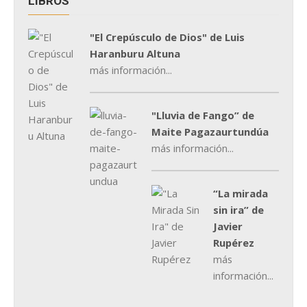
LIBROS
"El Crepúsculo de Dios" de Luis
Haranburu Altuna
más información...
"Lluvia de Fango” de
Maite Pagazaurtundúa
más información...
“La mirada
sin ira” de
Javier
Rupérez
más
información...