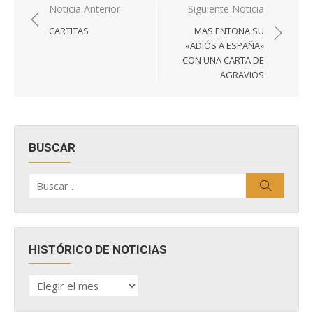
Navegación
Noticia Anterior
Siguiente Noticia
de
CARTITAS
MAS ENTONA SU
entradas
«ADIÓS A ESPAÑA»
CON UNA CARTA DE
AGRAVIOS
BUSCAR
Buscar
Buscar
por:
HISTÓRICO DE NOTICIAS
HISTÓRICO
DE
NOTICIAS