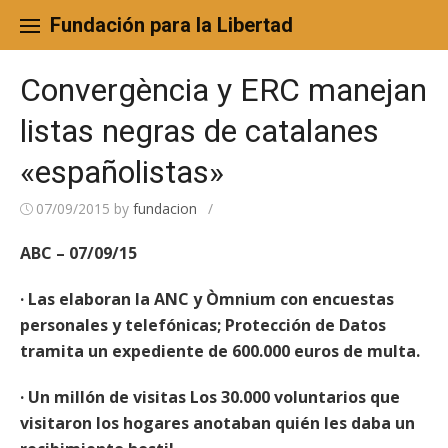
Skip
to
Fundación para la Libertad
content
Convergència y ERC manejan
listas negras de catalanes
«españolistas»
07/09/2015
by
fundacion
/
ABC – 07/09/15
· Las elaboran la ANC y Òmnium con encuestas
personales y telefónicas; Protección de Datos
tramita un expediente de 600.000 euros de multa.
· Un millón de visitas Los 30.000 voluntarios que
visitaron los hogares anotaban quién les daba un