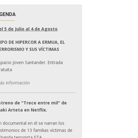
GENDA
el 5 de Julio al 4 de Agosto
XPO DE HIPERCOR A ERMUA, EL
ERRORISMO Y SUS VÍCTIMAS
spacio Joven Santander. Entrada
atuita
ás información
streno de "Trece entre mil" de
ñaki Arteta en Netflix.
n documental en él se narran los
estimonios de 13 familias víctimas de
 banda terrorista ETA.