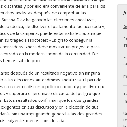
ás distantes y por ello era conveniente dejarla para los
y muchos analistas después de comprobar las
A
s. Susana Díaz ha ganado las elecciones andaluzas,
leza táctica, de disolver el parlamento fue acertada y,
D
íticos de la campaña, puede estar satisfecha, aunque
E
n su tragedia Filoctetes: «Es grato conseguir la
T
s honrados». Ahora debe mostrar un proyecto para
y centrado en la modernización de la comunidad. De
E
s hemos sabido poco.
Gr
izarse después de un resultado negativo sin ninguna
m
do a las elecciones autonómicas andaluzas. El partido
 no tener un discurso político nacional y positivo, que
os y superara el jeremiaco discurso del peligro que
E
as. Estos resultados confirman que los dos grandes
I
exigentes en sus discursos y en la elección de sus
U
danía, sin una impugnación general a las dos grandes
t
más exigente, menos considerada.
la