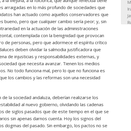
a la viejuna, a la folclórica, que aunque fenecida tiene
es arraigadas en lo más profundo de sociedades que
didatos han actuado como aquellos conservadores que
s bueno, pero que cualquier cambio sería peor; y, sin
itrariedad en la actuación de las administraciones
izontal, contemplada con la benignidad que provocan
ro de personas, pero que adormece el espíritu crítico
daluces deben olvidar la salmodia justificadora que
lena de injusticias y responsabilidades externas, y
sociedad que necesita avanzar. Tienen los medios
os. No todo funciona mal, pero lo que no funciona es
que los cambios y las reformas son una necesidad
de la sociedad andaluza, deberían realizarse los
stabilidad al nuevo gobierno, olvidando las cadenas
os de siglos pasados que de este tiempo en el que se
rios sin apenas darnos cuenta. Hoy los signos del
los dogmas del pasado. Sin embargo, los pactos no se