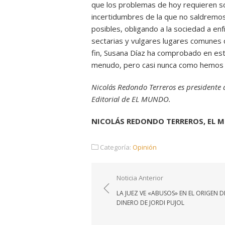
que los problemas de hoy requieren 
incertidumbres de la que no saldremos
posibles, obligando a la sociedad a enf
sectarias y vulgares lugares comunes q
fin, Susana Díaz ha comprobado en es
menudo, pero casi nunca como hemos 
Nicolás Redondo Terreros es presidente 
Editorial de EL MUNDO.
NICOLÁS REDONDO TERREROS, EL M
Categoría:
Opinión
Navegación
Noticia Anterior
de
LA JUEZ VE «ABUSOS» EN EL ORIGEN D
entradas
DINERO DE JORDI PUJOL