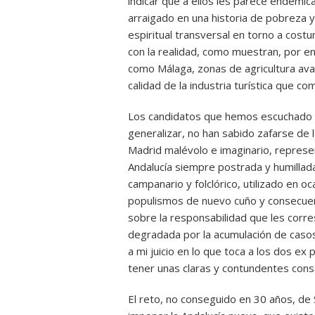
indicar que a ellos les parece endémic
arraigado en una historia de pobreza y
espiritual transversal en torno a cos
con la realidad, como muestran, por e
como Málaga, zonas de agricultura ava
calidad de la industria turística que c
Los candidatos que hemos escuchado y
generalizar, no han sabido zafarse de la
Madrid malévolo e imaginario, represe
Andalucía siempre postrada y humillad
campanario y folclórico, utilizado en o
populismos de nuevo cuño y consecuenc
sobre la responsabilidad que les cor
degradada por la acumulación de casos 
a mi juicio en lo que toca a los dos ex
tener unas claras y contundentes conse
El reto, no conseguido en 30 años, de 