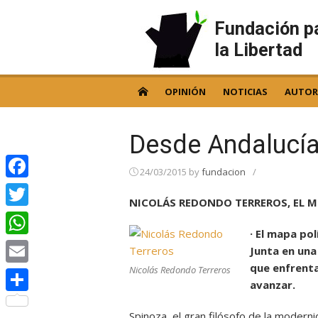
Skip
to
Fundación p
content
la Libertad
OPINIÓN
NOTICIAS
AUTOR
Desde Andalucía
24/03/2015
by
fundacion
/
Facebook
NICOLÁS REDONDO TERREROS, EL M
Twitter
· El mapa po
WhatsApp
Junta en una
que enfrenta
Nicolás Redondo Terreros
Email
avanzar.
Compartir
Spinoza, el gran filósofo de la modernid