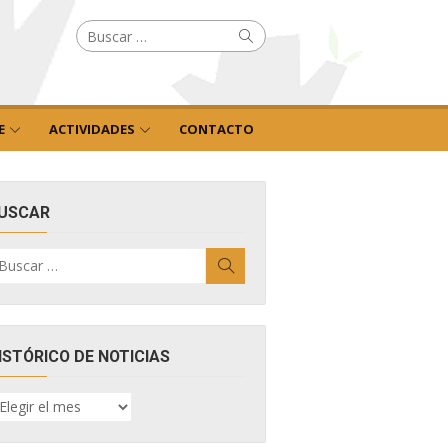
Buscar
Buscar
por:
E
ACTIVIDADES
CONTACTO
USCAR
uscar
Buscar
r:
ISTÓRICO DE NOTICIAS
ISTÓRICO
E
OTICIAS