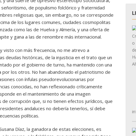
a, y una suerte de opresivo estereotipo sociocultural,
 señoritismo, de populismo folclórico y fraternidad
L
tumbres religiosas que, sin embargo, no se corresponde
ncima de los lugares comunes, ciudades cosmopolitas
nzada como las de Huelva y Almería, y una oferta de
ompite y gana a las de renombre más internacional.
 visto con más frecuencia, no me atrevo a
s deudas históricas, de la injusticia en el trato que un
ntado por el gobierno de turno, ha mantenido con una
a por los otros. No han abandonado el patriotismo de
casiones con ínfulas pseudorevolucionarias por
ias conocidas, no han reflexionado críticamente
responde en el mantenimiento de una imagen
de corrupción que, si no tienen efectos jurídicos, que
 presidentes andaluces no debería tenerlos, sí debe
in
cuencias políticas.
Susana Díaz, la ganadora de estas elecciones, es