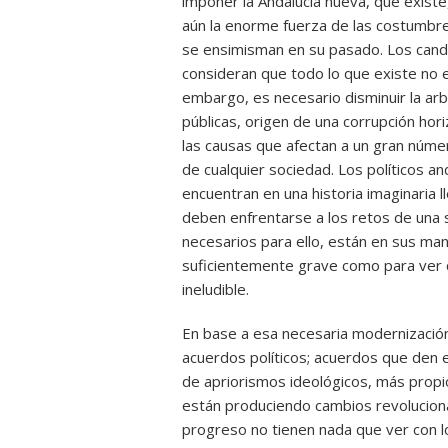
imponer la Andalucía nueva, que existe, 
aún la enorme fuerza de las costumbr
se ensimisman en su pasado. Los can
consideran que todo lo que existe no e
embargo, es necesario disminuir la arb
públicas, origen de una corrupción hor
las causas que afectan a un gran núme
de cualquier sociedad. Los políticos an
encuentran en una historia imaginaria l
deben enfrentarse a los retos de una 
necesarios para ello, están en sus man
suficientemente grave como para ver 
ineludible.
En base a esa necesaria modernización 
acuerdos políticos; acuerdos que den e
de apriorismos ideológicos, más propi
están produciendo cambios revoluciona
progreso no tienen nada que ver con 