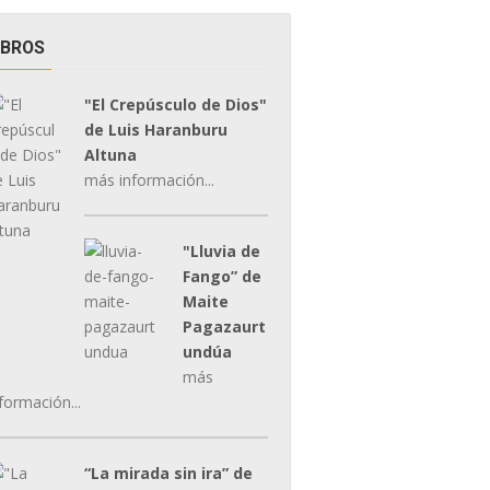
IBROS
"El Crepúsculo de Dios"
de Luis Haranburu
Altuna
más información...
"Lluvia de
Fango” de
Maite
Pagazaurt
undúa
más
formación...
“La mirada sin ira” de