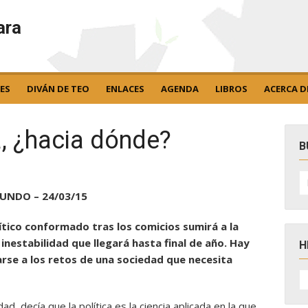
ara
ES
DIVÁN DE TEO
ENLACES
AGENDA
LIBROS
ACERCA D
, ¿hacia dónde?
B
B
po
UNDO – 24/03/15
lítico conformado tras los comicios sumirá a la
 inestabilidad que llegará hasta final de año. Hay
H
rse a los retos de una sociedad que necesita
H
D
N
ad, decía que la política es la ciencia aplicada en la que