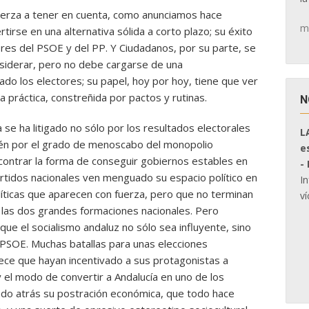
rza a tener en cuenta, como anunciamos hace
m
irse en una alternativa sólida a corto plazo; su éxito
es del PSOE y del PP. Y Ciudadanos, por su parte, se
siderar, pero no debe cargarse de una
dado los electores; su papel, hoy por hoy, tiene que ver
a práctica, constreñida por pactos y rutinas.
N
se ha litigado no sólo por los resultados electorales
L
én por el grado de menoscabo del monopolio
e
ncontrar la forma de conseguir gobiernos estables en
-
rtidos nacionales ven menguado su espacio político en
I
íticas que aparecen con fuerza, pero que no terminan
ví
a las dos grandes formaciones nacionales. Pero
que el socialismo andaluz no sólo sea influyente, sino
 PSOE. Muchas batallas para unas elecciones
ece que hayan incentivado a sus protagonistas a
y el modo de convertir a Andalucía en uno de los
ndo atrás su postración económica, que todo hace