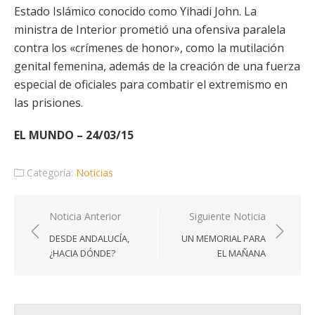
Estado Islámico conocido como Yihadi John. La
ministra de Interior prometió una ofensiva paralela
contra los «crímenes de honor», como la mutilación
genital femenina, además de la creación de una fuerza
especial de oficiales para combatir el extremismo en
las prisiones.
EL MUNDO – 24/03/15
Categoría:
Noticias
Navegación
Noticia Anterior
Siguiente Noticia
de
DESDE ANDALUCÍA,
UN MEMORIAL PARA
entradas
¿HACIA DÓNDE?
EL MAÑANA