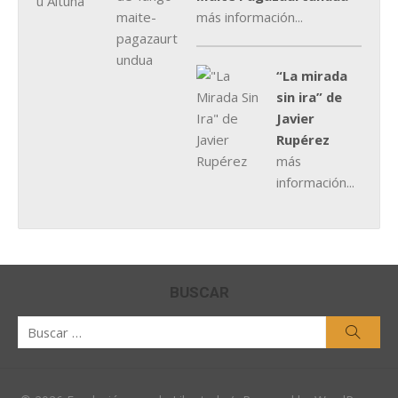
más información...
“La mirada
sin ira” de
Javier
Rupérez
más
información...
BUSCAR
Buscar
Busca
por: