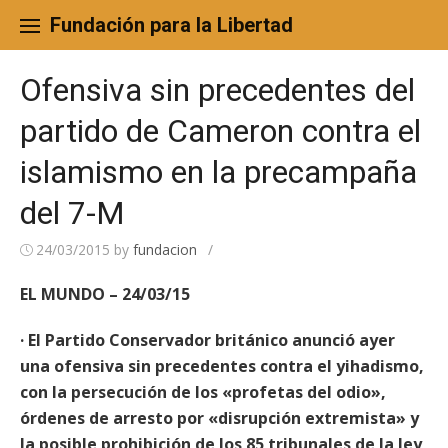
Skip
to
Fundación para la Libertad
content
Ofensiva sin precedentes del
partido de Cameron contra el
islamismo en la precampaña
del 7-M
24/03/2015
by
fundacion
/
EL MUNDO – 24/03/15
· El Partido Conservador británico anunció ayer
una ofensiva sin precedentes contra el yihadismo,
con la persecución de los «profetas del odio»,
órdenes de arresto por «disrupción extremista» y
la posible prohibición de los 85 tribunales de la ley