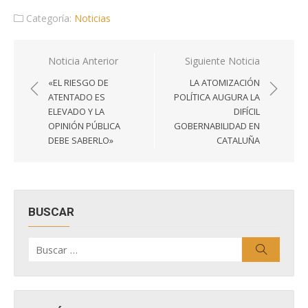
Categoría:
Noticias
Navegación
Noticia Anterior
Siguiente Noticia
de
«EL RIESGO DE
LA ATOMIZACIÓN
entradas
ATENTADO ES
POLÍTICA AUGURA LA
ELEVADO Y LA
DIFÍCIL
OPINIÓN PÚBLICA
GOBERNABILIDAD EN
DEBE SABERLO»
CATALUÑA
BUSCAR
Buscar
Buscar
por: