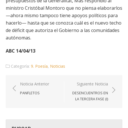
presupuestos de la Generalitat, Mas respondió al
ministro Cristóbal Montoro que no piensa elaborarlos
—ahora mismo tampoco tiene apoyos políticos para
hacerlo— hasta que se conozca cuál es el nuevo techo
de déficit que autoriza el Gobierno a las comunidades
autónomas.
ABC 14/04/13
Categoría:
9. Poesía
,
Noticias
Navegación
Noticia Anterior
Siguiente Noticia
de
PANFLETOS
DESENCUENTROS EN
entradas
LA TERCERA FASE (I)