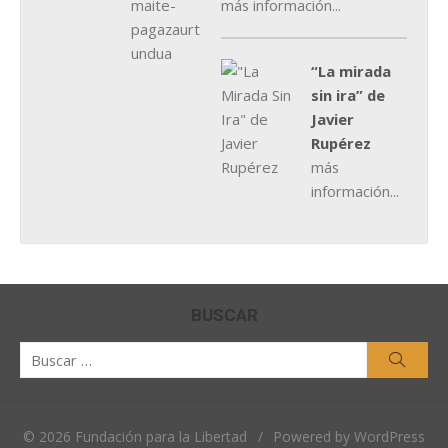
más información...
“La mirada
sin ira” de
Javier
Rupérez
más
información...
BUSCAR
Buscar
Busca
por:
© 2026 Fundación para la Libertad
/
Powered by WordPress