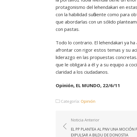
protagonismo del lehendakari en esta
con la habilidad suficiente como para 
que abordarlas con un sólido planteam
con pastas.
Todo lo contrario. El lehendakari ya h
afrontar con rigor estos temas y su aci
liderazgo en las propuestas concretas.
que le obligará a él y a su equipo a co
claridad a los ciudadanos.
Opinión, EL MUNDO, 22/6/11
Categoría:
Opinión
Navegación
Noticia Anterior
de
EL PP PLANTEA AL PNV UNA MOCIÓN 
entradas
EXPULSAR A BILDU DE DONOSTIA