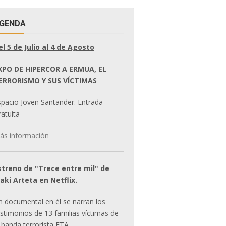
GENDA
el 5 de Julio al 4 de Agosto
XPO DE HIPERCOR A ERMUA, EL
ERRORISMO Y SUS VÍCTIMAS
spacio Joven Santander. Entrada
atuita
ás información
streno de "Trece entre mil" de
ñaki Arteta en Netflix.
n documental en él se narran los
estimonios de 13 familias víctimas de
 banda terrorista ETA.