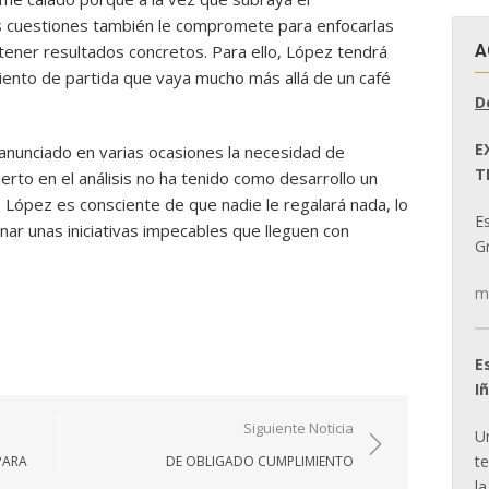
s cuestiones también le compromete para enfocarlas
A
obtener resultados concretos. Para ello, López tendrá
iento de partida que vaya mucho más allá de un café
D
E
a anunciado en varias ocasiones la necesidad de
T
erto en el análisis no ha tenido como desarrollo un
 López es consciente de que nadie le regalará nada, lo
E
cinar unas iniciativas impecables que lleguen con
Gr
m
E
I
Siguiente Noticia
U
t
PARA
DE OBLIGADO CUMPLIMIENTO
la