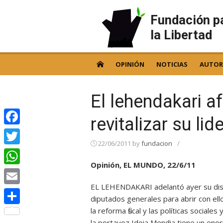
Skip
to
Fundación p
content
la Libertad
OPINIÓN
NOTICIAS
AUTOR
El lehendakari af
revitalizar su li
Facebook
22/06/2011
by
fundacion
/
Twitter
Opinión, EL MUNDO, 22/6/11
WhatsApp
EL LEHENDAKARI adelantó ayer su disp
Email
diputados generales para abrir con e
la reforma fiscal y las políticas sociale
Compartir
la portavoz Idoia Mendia tiene un eno