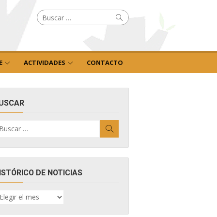
Buscar
Buscar
por:
E
ACTIVIDADES
CONTACTO
USCAR
uscar
Buscar
r:
ISTÓRICO DE NOTICIAS
ISTÓRICO
E
OTICIAS