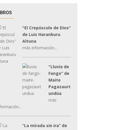
IBROS
"El Crepúsculo de Dios"
de Luis Haranburu
Altuna
más información...
"Lluvia de
Fango” de
Maite
Pagazaurt
undúa
más
formación...
“La mirada sin ira” de