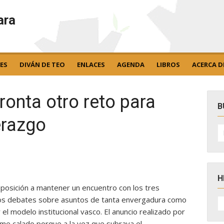
ara
ES
DIVÁN DE TEO
ENLACES
AGENDA
LIBROS
ACERCA D
ronta otro reto para
B
derazgo
B
po
H
osición a mantener un encuentro con los tres
H
llos debates sobre asuntos de tanta envergadura como
D
s y el modelo institucional vasco. El anuncio realizado por
N
rme calado porque a la vez que subraya el