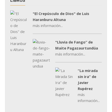
LIBROS
"El Crepúsculo de Dios" de Luis
Haranburu Altuna
más información...
"Lluvia de Fango” de
Maite Pagazaurtundúa
más información...
“La mirada
sin ira” de
Javier
Rupérez
más
información...