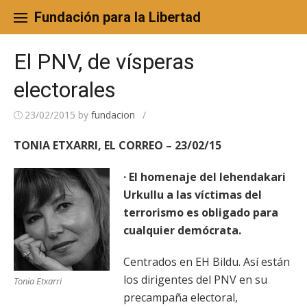
Skip
to
Fundación para la Libertad
content
El PNV, de vísperas
electorales
23/02/2015
by
fundacion
/
TONIA ETXARRI, EL CORREO – 23/02/15
· El homenaje del lehendakari
Urkullu a las víctimas del
terrorismo es obligado para
cualquier demócrata.
Centrados en EH Bildu. Así están
los dirigentes del PNV en su
Tonia Etxarri
precampaña electoral,