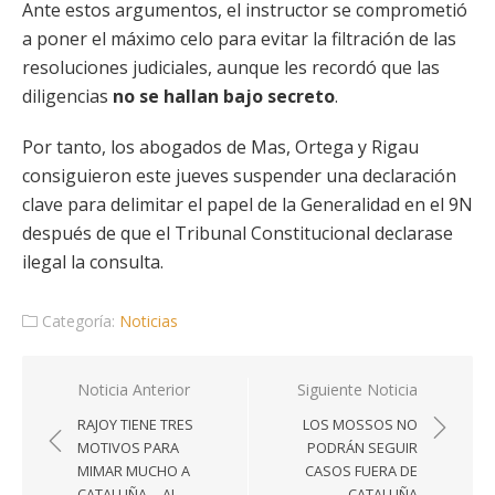
Ante estos argumentos, el instructor se comprometió
a poner el máximo celo para evitar la filtración de las
resoluciones judiciales, aunque les recordó que las
diligencias
no se hallan bajo secreto
.
Por tanto, los abogados de Mas, Ortega y Rigau
consiguieron este jueves suspender una declaración
clave para delimitar el papel de la Generalidad en el 9N
después de que el Tribunal Constitucional declarase
ilegal la consulta.
Categoría:
Noticias
Navegación
Noticia Anterior
Siguiente Noticia
de
RAJOY TIENE TRES
LOS MOSSOS NO
entradas
MOTIVOS PARA
PODRÁN SEGUIR
MIMAR MUCHO A
CASOS FUERA DE
CATALUÑA… AL
CATALUÑA