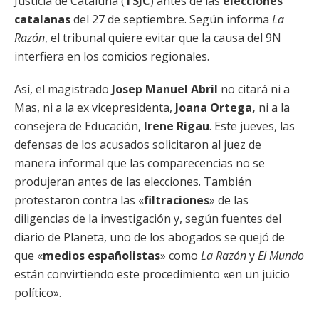
Justicia de Cataluña (
TSJC
) antes de las
elecciones
catalanas
del 27 de septiembre. Según informa
La
Razón
, el tribunal quiere evitar que la causa del 9N
interfiera en los comicios regionales.
Así, el magistrado
Josep Manuel Abril
no citará ni a
Mas, ni a la ex vicepresidenta,
Joana Ortega,
ni a la
consejera de Educación,
Irene Rigau
. Este jueves, las
defensas de los acusados solicitaron al juez de
manera informal que las comparecencias no se
produjeran antes de las elecciones. También
protestaron contra las «
filtraciones
» de las
diligencias de la investigación y, según fuentes del
diario de Planeta, uno de los abogados se quejó de
que «
medios españolistas
» como
La Razón
y
El Mundo
están convirtiendo este procedimiento «en un juicio
político».