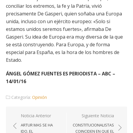
conciliar los extremos, la fe y la Patria, vivió
precisamente De Gasperi, quien soñaba una Europa
unida, incluso con un ejército europeo: «Solo si
estamos unidos seremos fuertes», afirmaba De
Gasperi. Su idea de Europa era muy diversa de la que
se está construyendo. Para Europa, y de forma
especial para España, es la hora de los hombres de
Estado.
ÁNGEL GÓMEZ FUENTES ES PERIODISTA – ABC –
14/01/16
Categoría:
Opinión
Navegación
Noticia Anterior
Siguiente Noticia
de
ARTUR MAS SE HA
CONSTITUCIONALISTAS
entradas
IDO, EL
COINCIDEN EN QUE EL