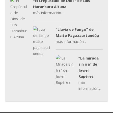
"El Crepúsculo de Dios" de Luis
Haranburu Altuna
más información...
"Lluvia de Fango” de
Maite Pagazaurtundúa
más información...
“La mirada
sin ira” de
Javier
Rupérez
más
información...