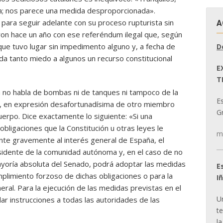
ía; nos parece una medida desproporcionada».
 para seguir adelante con su proceso rupturista sin
A
ron hace un año con ese referéndum ilegal que, según
que tuvo lugar sin impedimento alguno y, a fecha de
D
 da tanto miedo a algunos un recurso constitucional
E
T
a no habla de bombas ni de tanques ni tampoco de la
E
nal, en expresión desafortunadísima de otro miembro
Gr
erpo. Dice exactamente lo siguiente: «Si una
ligaciones que la Constitución u otras leyes le
m
te gravemente al interés general de España, el
sidente de la comunidad autónoma y, en el caso de no
ayoría absoluta del Senado, podrá adoptar las medidas
E
mplimiento forzoso de dichas obligaciones o para la
I
ral. Para la ejecución de las medidas previstas en el
U
ar instrucciones a todas las autoridades de las
t
la