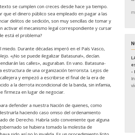
texto se cumplen con creces desde hace ya tiempo.
m
r que el dinero público sea empleado en pagar a las
nciar delitos de sedición, son muy sencillas de tomar y
n activar el mecanismo legal correspondiente y cursar
e está el problema?
N
l miedo. Durante décadas imperó en el País Vasco,
ejo. «¡No se puede ilegalizar Batasuna!», decían.
L
ndiarán las calles», auguraban. En vano. Batasuna-
e
a estructura de una organización terrorista. Lejos de
-
callejera y empezó a escribirse el final de la era de
I
cido a la derrota incondicional de la banda, sin infamia,
ví
e firmeza en lugar de negociar.
n para defender a nuestra Nación de quienes, como
destruirla haciendo caso omiso del ordenamiento
stado de Derecho. Habría sido conveniente que alguna
 gobernado se hubiera tomado la molestia de
aya sido así no lo invalida. Es un procedimiento lícito,