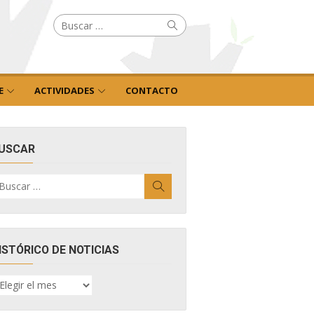
Buscar
Buscar
por:
E
ACTIVIDADES
CONTACTO
USCAR
uscar
Buscar
r:
ISTÓRICO DE NOTICIAS
ISTÓRICO
E
OTICIAS