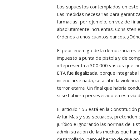
Los supuestos contemplados en este 
Las medidas necesarias para garantiza
farmacias, por ejemplo, en vez de fina
absolutamente incruentas. Consisten e
órdenes a unos cuantos bancos. ¿Dónd
El peor enemigo de la democracia es e
impuesto a punta de pistola y de compl
«Representa a 300.000 vascos que ince
ETA fue ilegalizada, porque integraba l
incendiarse nada, se acabó la violencia 
terror etarra. Un final que habría condu
si se hubiera perseverado en esa vía d
El artículo 155 está en la Constitució
Artur Mas y sus secuaces, pretenden 
jurídico e ignorando las normas del E
administración de las muchas que han
desarrollarlo, pero el hecho de que no h