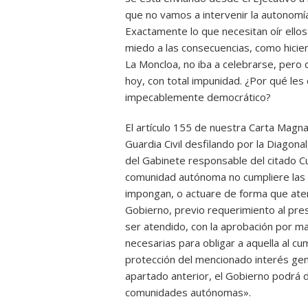
que no vamos a intervenir la autonom
Exactamente lo que necesitan oír ellos
miedo a las consecuencias, como hicie
La Moncloa, no iba a celebrarse, pero 
hoy, con total impunidad. ¿Por qué les
impecablemente democrático?
El artículo 155 de nuestra Carta Magn
Guardia Civil desfilando por la Diago
del Gabinete responsable del citado Cu
comunidad autónoma no cumpliere las ob
impongan, o actuare de forma que aten
Gobierno, previo requerimiento al pre
ser atendido, con la aprobación por m
necesarias para obligar a aquella al cu
protección del mencionado interés gene
apartado anterior, el Gobierno podrá d
comunidades autónomas».