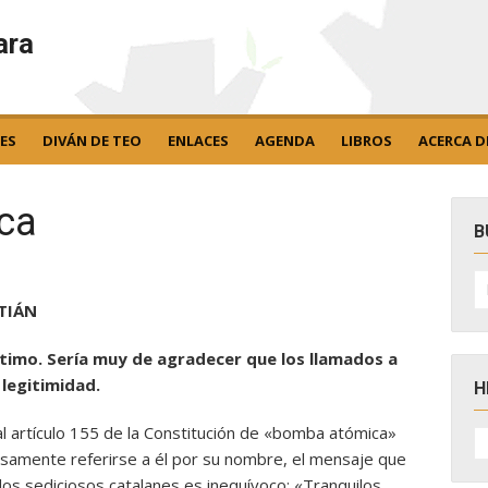
ara
ES
DIVÁN DE TEO
ENLACES
AGENDA
LIBROS
ACERCA D
ca
B
B
po
STIÁN
legítimo. Sería muy de agradecer que los llamados a
 legitimidad.
H
al artículo 155 de la Constitución de «bomba atómica»
H
D
osamente referirse a él por su nombre, el mensaje que
N
los sediciosos catalanes es inequívoco: «Tranquilos,