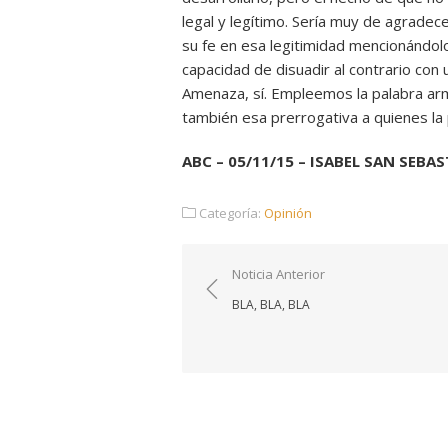
legal y legítimo. Sería muy de agradec
su fe en esa legitimidad mencionándolo
capacidad de disuadir al contrario con
Amenaza, sí. Empleemos la palabra a
también esa prerrogativa a quienes la 
ABC – 05/11/15 – ISABEL SAN SEBA
Categoría:
Opinión
Navegación
Noticia Anterior
de
BLA, BLA, BLA
entradas