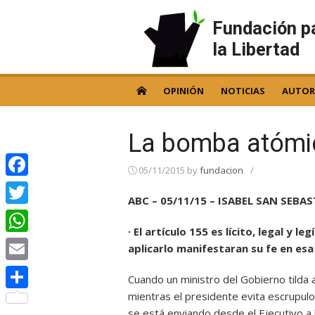
Skip
to
Fundación p
content
la Libertad
OPINIÓN
NOTICIAS
AUTOR
La bomba atómi
05/11/2015
by
fundacion
/
Facebook
ABC – 05/11/15 – ISABEL SAN SEBA
Twitter
· El artículo 155 es lícito, legal y 
WhatsApp
aplicarlo manifestaran su fe en esa
Email
Cuando un ministro del Gobierno tilda 
mientras el presidente evita escrupul
Compartir
se está enviando desde el Ejecutivo a 