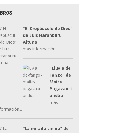
IBROS
"El Crepúsculo de Dios"
de Luis Haranburu
Altuna
más información...
"Lluvia de
Fango” de
Maite
Pagazaurt
undúa
más
formación...
“La mirada sin ira” de