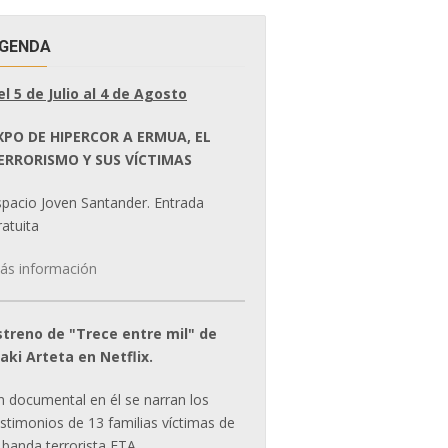
GENDA
el 5 de Julio al 4 de Agosto
XPO DE HIPERCOR A ERMUA, EL
ERRORISMO Y SUS VÍCTIMAS
spacio Joven Santander. Entrada
atuita
ás información
streno de "Trece entre mil" de
ñaki Arteta en Netflix.
n documental en él se narran los
estimonios de 13 familias víctimas de
 banda terrorista ETA.