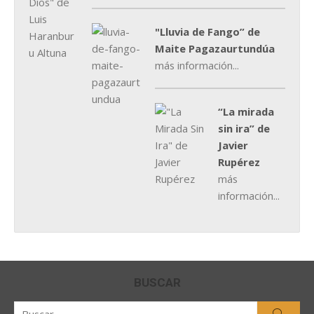
"Lluvia de Fango” de
Maite Pagazaurtundúa
más información...
“La mirada
sin ira” de
Javier
Rupérez
más
información...
BUSCAR
Buscar
Busca