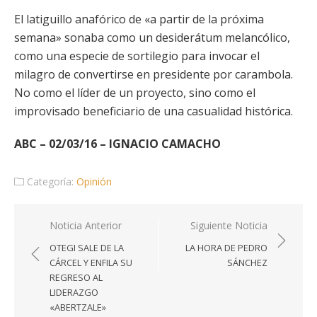
El latiguillo anafórico de «a partir de la próxima
semana» sonaba como un desiderátum melancólico,
como una especie de sortilegio para invocar el
milagro de convertirse en presidente por carambola.
No como el líder de un proyecto, sino como el
improvisado beneficiario de una casualidad histórica.
ABC – 02/03/16 – IGNACIO CAMACHO
Categoría:
Opinión
Navegación
Noticia Anterior
Siguiente Noticia
de
OTEGI SALE DE LA
LA HORA DE PEDRO
entradas
CÁRCEL Y ENFILA SU
SÁNCHEZ
REGRESO AL
LIDERAZGO
«ABERTZALE»