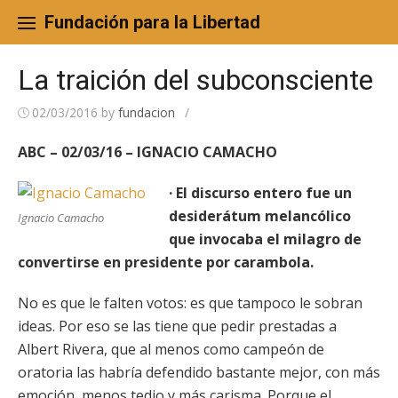
Skip
to
Fundación para la Libertad
content
La traición del subconsciente
02/03/2016
by
fundacion
/
ABC – 02/03/16 – IGNACIO CAMACHO
· El discurso entero fue un
desiderátum melancólico
Ignacio Camacho
que invocaba el milagro de
convertirse en presidente por carambola.
No es que le falten votos: es que tampoco le sobran
ideas. Por eso se las tiene que pedir prestadas a
Albert Rivera, que al menos como campeón de
oratoria las habría defendido bastante mejor, con más
emoción, menos tedio y más carisma. Porque el