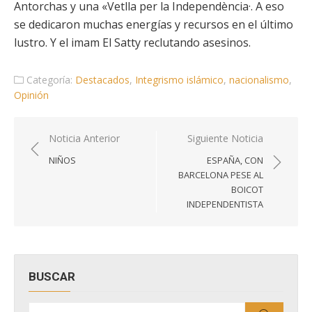
Antorchas y una «Vetlla per la Independència·. A eso
se dedicaron muchas energías y recursos en el último
lustro. Y el imam El Satty reclutando asesinos.
Categoría:
Destacados
,
Integrismo islámico
,
nacionalismo
,
Opinión
Navegación
Noticia Anterior
Siguiente Noticia
de
NIÑOS
ESPAÑA, CON
entradas
BARCELONA PESE AL
BOICOT
INDEPENDENTISTA
BUSCAR
Buscar