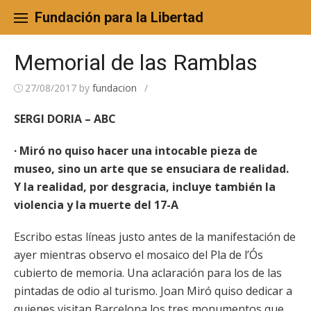
Skip
to
Fundación para la Libertad
content
Memorial de las Ramblas
27/08/2017
by
fundacion
/
SERGI DORIA – ABC
· Miró no quiso hacer una intocable pieza de
museo, sino un arte que se ensuciara de realidad.
Y la realidad, por desgracia, incluye también la
violencia y la muerte del 17-A
Escribo estas líneas justo antes de la manifestación de
ayer mientras observo el mosaico del Pla de l’Ós
cubierto de memoria. Una aclaración para los de las
pintadas de odio al turismo. Joan Miró quiso dedicar a
quienes visitan Barcelona los tres monumentos que