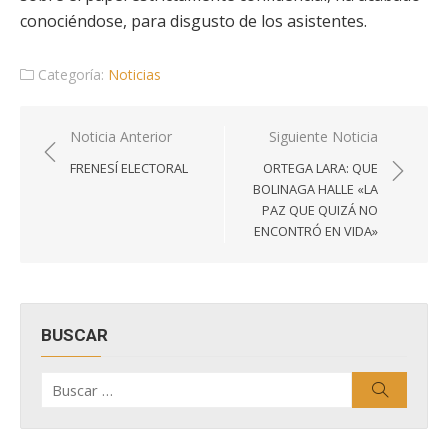
conociéndose, para disgusto de los asistentes.
Categoría:
Noticias
Navegación
Noticia Anterior
Siguiente Noticia
de
FRENESÍ ELECTORAL
ORTEGA LARA: QUE
entradas
BOLINAGA HALLE «LA
PAZ QUE QUIZÁ NO
ENCONTRÓ EN VIDA»
BUSCAR
Buscar
Buscar
por: