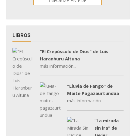
INFORME EN PDF
LIBROS
"El Crepúsculo de Dios" de Luis
Haranburu Altuna
más información...
"Lluvia de Fango” de
Maite Pagazaurtundúa
más información...
“La mirada
sin ira” de
Javier