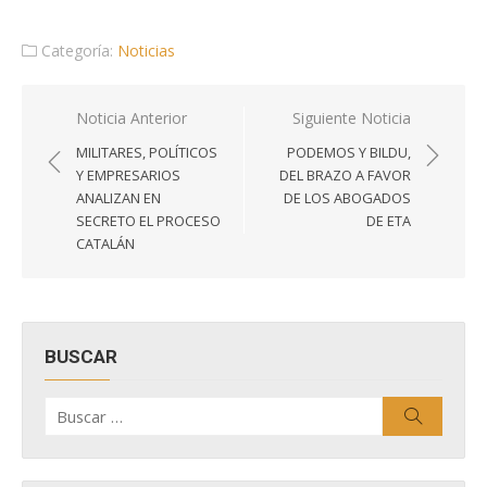
Categoría:
Noticias
Navegación
Noticia Anterior
Siguiente Noticia
de
MILITARES, POLÍTICOS
PODEMOS Y BILDU,
entradas
Y EMPRESARIOS
DEL BRAZO A FAVOR
ANALIZAN EN
DE LOS ABOGADOS
SECRETO EL PROCESO
DE ETA
CATALÁN
BUSCAR
Buscar
Buscar
por: