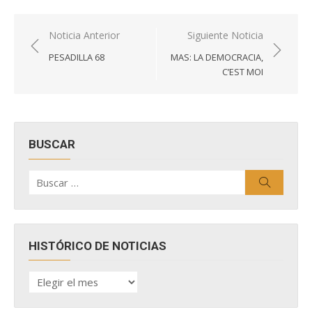
Navegación
Noticia Anterior
Siguiente Noticia
de
PESADILLA 68
MAS: LA DEMOCRACIA,
entradas
C’EST MOI
BUSCAR
Buscar
Buscar
por:
HISTÓRICO DE NOTICIAS
HISTÓRICO
DE
NOTICIAS