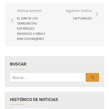
Navegación
Noticia Anterior
Siguiente Noticia
de
EL 20% DE LOS
UN PLANAZO
entradas
TERRORISTAS
ESPAÑOLES
ENVIADOS A SIRIA E
IRAK SON MUJERES
BUSCAR
Buscar
Buscar
por:
HISTÓRICO DE NOTICIAS