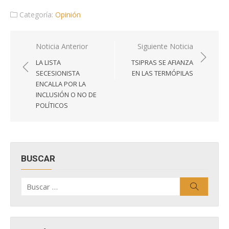
Categoría:
Opinión
Navegación
Noticia Anterior
Siguiente Noticia
de
LA LISTA
TSIPRAS SE AFIANZA
entradas
SECESIONISTA
EN LAS TERMÓPILAS
ENCALLA POR LA
INCLUSIÓN O NO DE
POLÍTICOS
BUSCAR
Buscar
Buscar
por: