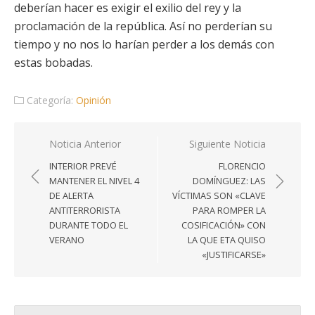
deberían hacer es exigir el exilio del rey y la
proclamación de la república. Así no perderían su
tiempo y no nos lo harían perder a los demás con
estas bobadas.
Categoría:
Opinión
Navegación
Noticia Anterior
Siguiente Noticia
de
INTERIOR PREVÉ
FLORENCIO
entradas
MANTENER EL NIVEL 4
DOMÍNGUEZ: LAS
DE ALERTA
VÍCTIMAS SON «CLAVE
ANTITERRORISTA
PARA ROMPER LA
DURANTE TODO EL
COSIFICACIÓN» CON
VERANO
LA QUE ETA QUISO
«JUSTIFICARSE»