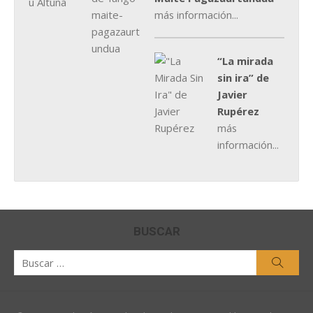
más información...
“La mirada
sin ira” de
Javier
Rupérez
más
información...
BUSCAR
Buscar
Busca
por: