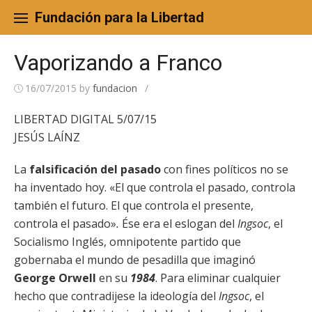
Skip
to
Fundación para la Libertad
content
Vaporizando a Franco
16/07/2015
by
fundacion
/
LIBERTAD DIGITAL 5/07/15
JESÚS LAÍNZ
La
falsificación del pasado
con fines políticos no se
ha inventado hoy. «El que controla el pasado, controla
también el futuro. El que controla el presente,
controla el pasado»
.
Ése era el eslogan del
Ingsoc
, el
Socialismo Inglés, omnipotente partido que
gobernaba el mundo de pesadilla que imaginó
George Orwell
en su
1984
. Para eliminar cualquier
hecho que contradijese la ideología del
Ingsoc
, el