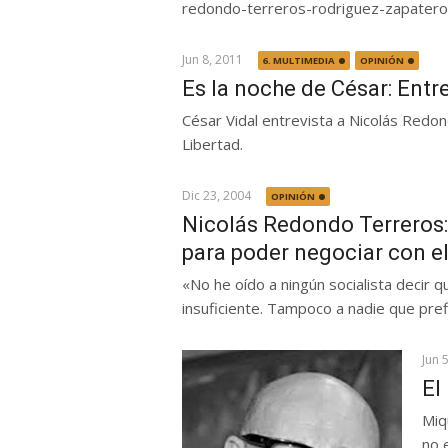
redondo-terreros-rodriguez-zapatero-
Jun 8, 2011
6. MULTIMEDIA
OPINIÓN
Es la noche de César: Entr
César Vidal entrevista a Nicolás Redon
Libertad.
Dic 23, 2004
OPINIÓN
Nicolás Redondo Terreros: 
para poder negociar con e
«No he oído a ningún socialista decir 
insuficiente. Tampoco a nadie que prefi
Jun 
El
Miq
no 