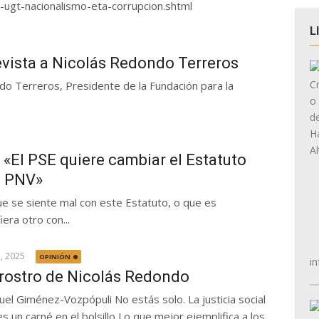
ugt-nacionalismo-eta-corrupcion.shtml
L
evista a Nicolás Redondo Terreros
do Terreros, Presidente de la Fundación para la
«El PSE quiere cambiar el Estatuto
l PNV»
que se siente mal con este Estatuto, o que es
era otro con...
5, 2025
OPINIÓN
in
 rostro de Nicolás Redondo
uel Giménez-Vozpópuli No estás solo. La justicia social
es un carné en el bolsillo Lo que mejor ejemplifica a los