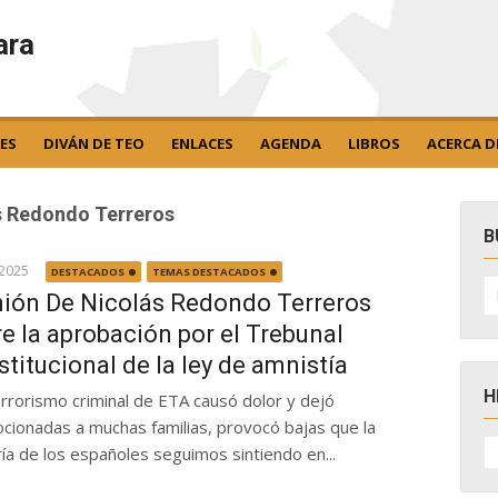
ara
ES
DIVÁN DE TEO
ENLACES
AGENDA
LIBROS
ACERCA D
s Redondo Terreros
B
 2025
DESTACADOS
TEMAS DESTACADOS
B
po
nión De Nicolás Redondo Terreros
e la aprobación por el Trebunal
titucional de la ley de amnistía
H
rrorismo criminal de ETA causó dolor y dejó
cionadas a muchas familias, provocó bajas que la
H
ía de los españoles seguimos sintiendo en...
D
N