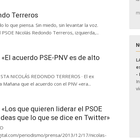
m
ndo Terreros
 lo que piensa. Sin miedo, sin levantar la voz.
l PSOE Nicolás Redondo Terreros, izquierda,...
N
 «El acuerdo PSE-PNV es de alto
L
e
-
ISTA NICOLÁS REDONDO TERREROS · El ex
I
la Mañana que el acuerdo con el PNV «era...
ví
«Los que quieren liderar el PSOE
deas que lo que se dice en Twitter»
EO
ital.com/periodismo/prensa/2013/12/17/nicolas-