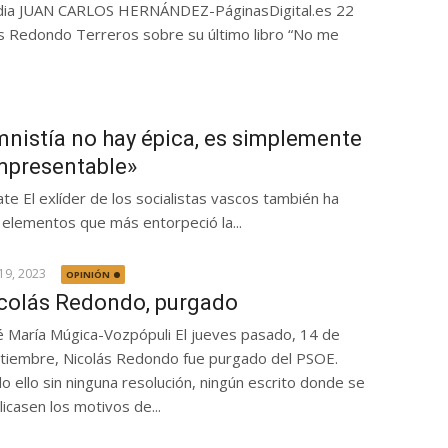
rdia JUAN CARLOS HERNÁNDEZ-PáginasDigital.es 22
Redondo Terreros sobre su último libro “No me
mnistía no hay épica, es simplemente
mpresentable»
te El exlíder de los socialistas vascos también ha
elementos que más entorpeció la...
19, 2023
OPINIÓN
colás Redondo, purgado
é María Múgica-Vozpópuli El jueves pasado, 14 de
tiembre, Nicolás Redondo fue purgado del PSOE.
o ello sin ninguna resolución, ningún escrito donde se
licasen los motivos de...