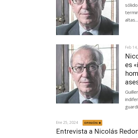
sólid
termi
altas...
Feb 14,
Nic
es «
hom
ase
Guill
indife
guardi
Ene 25, 2024
OPINIÓN
Entrevista a Nicolás Redo