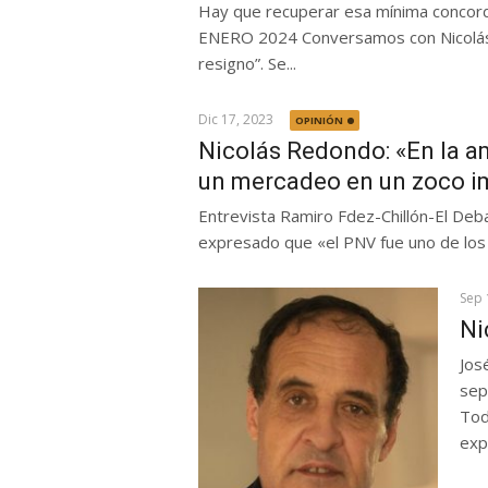
Hay que recuperar esa mínima conco
ENERO 2024 Conversamos con Nicolás 
resigno”. Se...
Dic 17, 2023
OPINIÓN
Nicolás Redondo: «En la a
un mercadeo en un zoco i
Entrevista Ramiro Fdez-Chillón-El Deba
expresado que «el PNV fue uno de los 
Sep 
Ni
Jos
sep
Tod
exp