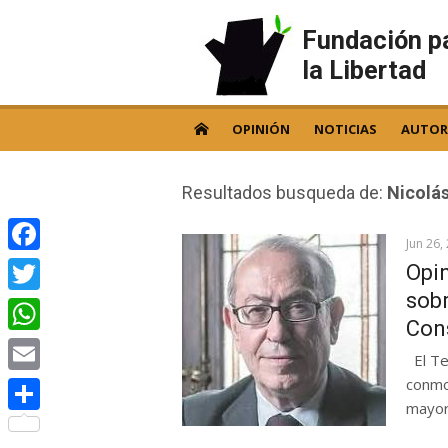
Skip
to
Fundación p
content
la Libertad
OPINIÓN
NOTICIAS
AUTOR
Resultados busqueda de:
Nicolá
Jun 26,
Facebook
Opi
sobr
Twitter
Cons
WhatsApp
El Te
conmo
Email
mayor
Compartir