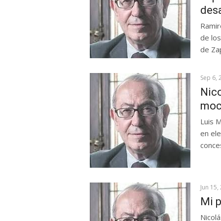
des
Ramiro
de los
de Za
Sep 6, 
Nico
moc
Luis 
en ele
conce
Jun 15,
Mi p
Nicolá