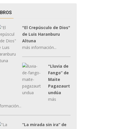
IBROS
"El Crepúsculo de Dios"
de Luis Haranburu
Altuna
más información...
"Lluvia de
Fango” de
Maite
Pagazaurt
undúa
más
formación...
“La mirada sin ira” de