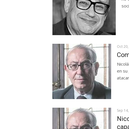
soci
Oct 20,
Com
Nicol
en su 
atacar
Sep 14,
Nico
capa