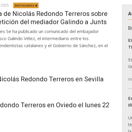
 2025
DESTACADOS
a de Nicolás Redondo Terreros sobre
A
etición del mediador Galindo a Junts
D
res Se ha publicado un comunicado del embajador
sco Galindo Vélez, el intermediario entre los
E
endentistas catalanes y el Gobierno de Sánchez, en el
T
E
Gr
Nicolás Redondo Terreros en Sevilla
m
E
dondo Terreros en Oviedo el lunes 22
I
U
t
la