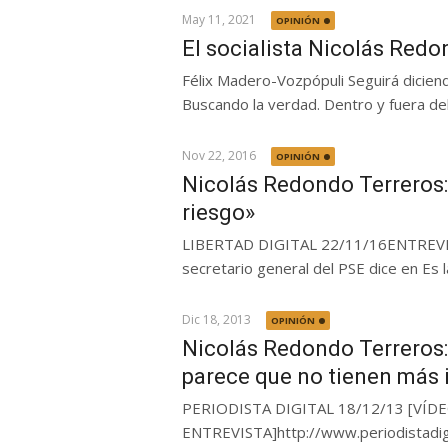
May 11, 2021
OPINIÓN
El socialista Nicolás Redo
Félix Madero-Vozpópuli Seguirá diciendo
Buscando la verdad. Dentro y fuera de
Nov 22, 2016
OPINIÓN
Nicolás Redondo Terreros:
riesgo»
LIBERTAD DIGITAL 22/11/16ENTREV
secretario general del PSE dice en Es 
Dic 18, 2013
OPINIÓN
Nicolás Redondo Terreros: 
parece que no tienen más i
PERIODISTA DIGITAL 18/12/13 [VÍD
ENTREVISTA]http://www.periodistadig