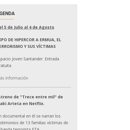
GENDA
el 5 de Julio al 4 de Agosto
XPO DE HIPERCOR A ERMUA, EL
ERRORISMO Y SUS VÍCTIMAS
spacio Joven Santander. Entrada
atuita
ás información
streno de "Trece entre mil" de
ñaki Arteta en Netflix.
n documental en él se narran los
estimonios de 13 familias víctimas de
 banda terrorista ETA.