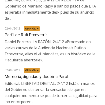
Editorial, EL MUNDO, 2/4/12 LA NEGATIVA del
Gobierno de Mariano Rajoy a dar los pasos que ETA
esperaba inmediatamente des- pués de su anuncio
de...
02/04/2012
OPINIÓN
Perfil de Rufi Etxeverría
Daniel Portero, LA RAZÓN, 2/4/12 «Procesado en
varias causas de la Audiencia Nacional» Rufino
Echeverría, alias el «Holandés», es un histórico de la
«izquierda abertzale»...
02/04/2012
OPINIÓN
Memoria, dignidad y doctrina Parot
Editorial, LIBERTAD DIGITAL, 2/4/12 Está en manos
del Gobierno desterrar la sensación de que en
cualquier momento se puede torcer la legalidad para
‘no entorpecer...