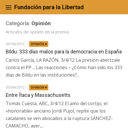
Skip
to
Fundación para la Libertad
content
Categoría:
Opinión
Artículos de opinión de la prensa
03/04/2012
OPINIÓN
Bildu: 333 días malos para la democracia en España
Carlos García, LA RAZÓN, 3/4/12 La presión abertzale
contra el PP… Las reacciones – ¿Cómo han sido los 333
días de Bildu en las instituciones?...
03/04/2012
OPINIÓN
Entre Ítaca y Massachusetts
Tomás Cuesta, ABC, 3/4/12 El amo del cortijo, el
«honorable» anciano Jordi Pujol, repite que los
catalanes se ven abocados a la ruptura SÁNCHEZ-
CAMACHO, ayer,...