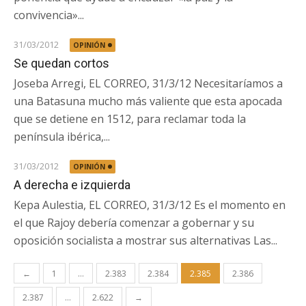
convivencia»...
31/03/2012
OPINIÓN
Se quedan cortos
Joseba Arregi, EL CORREO, 31/3/12 Necesitaríamos a
una Batasuna mucho más valiente que esta apocada
que se detiene en 1512, para reclamar toda la
península ibérica,...
31/03/2012
OPINIÓN
A derecha e izquierda
Kepa Aulestia, EL CORREO, 31/3/12 Es el momento en
el que Rajoy debería comenzar a gobernar y su
oposición socialista a mostrar sus alternativas Las...
Paginación
←
1
…
2.383
2.384
2.385
2.386
de
2.387
…
2.622
→
entradas