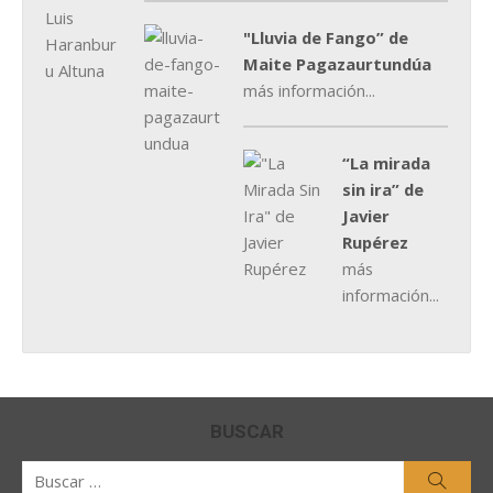
"Lluvia de Fango” de
Maite Pagazaurtundúa
más información...
“La mirada
sin ira” de
Javier
Rupérez
más
información...
BUSCAR
Buscar
Busca
por: