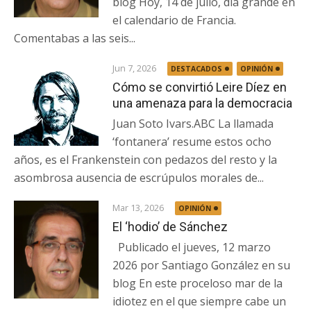
blog Hoy, 14 de julio, día grande en
el calendario de Francia.
Comentabas a las seis...
Jun 7, 2026
DESTACADOS
OPINIÓN
Cómo se convirtió Leire Díez en
una amenaza para la democracia
Juan Soto Ivars.ABC La llamada
‘fontanera’ resume estos ocho
años, es el Frankenstein con pedazos del resto y la
asombrosa ausencia de escrúpulos morales de...
Mar 13, 2026
OPINIÓN
El ‘hodio’ de Sánchez
Publicado el jueves, 12 marzo
2026 por Santiago González en su
blog En este proceloso mar de la
idiotez en el que siempre cabe un