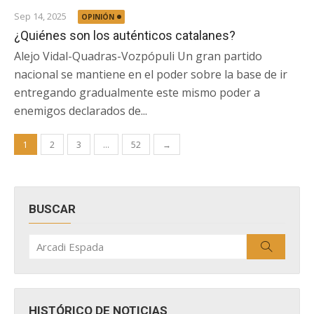
Sep 14, 2025
OPINIÓN
¿Quiénes son los auténticos catalanes?
Alejo Vidal-Quadras-Vozpópuli Un gran partido
nacional se mantiene en el poder sobre la base de ir
entregando gradualmente este mismo poder a
enemigos declarados de...
Paginación
1
2
3
…
52
→
de
entradas
BUSCAR
Buscar
Buscar
por:
HISTÓRICO DE NOTICIAS