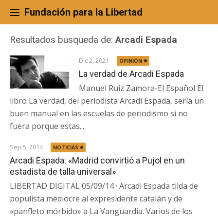
Skip
to
Fundación para la Libertad
content
Resultados busqueda de:
Arcadi Espada
Dic 2, 2021
OPINIÓN
La verdad de Arcadi Espada
Manuel Ruiz Zamora-El Español El
libro La verdad, del periodista Arcadi Espada, sería un
buen manual en las escuelas de periodismo si no
fuera porque estas...
Sep 5, 2014
NOTICIAS
Arcadi Espada: «Madrid convirtió a Pujol en un
estadista de talla universal»
LIBERTAD DIGITAL 05/09/14 · Arcadi Espada tilda de
populista mediocre al expresidente catalán y de
«panfleto mórbido» a La Vanguardia. Varios de los