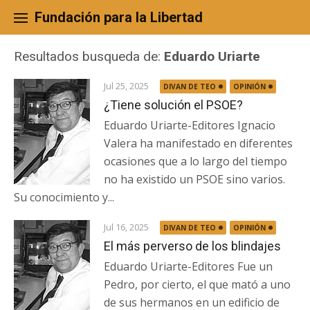
Skip
to
Fundación para la Libertad
content
Resultados busqueda de:
Eduardo Uriarte
Jul 25, 2025
DIVAN DE TEO
OPINIÓN
¿Tiene solución el PSOE?
Eduardo Uriarte-Editores Ignacio
Valera ha manifestado en diferentes
ocasiones que a lo largo del tiempo
no ha existido un PSOE sino varios.
Su conocimiento y...
Jul 16, 2025
DIVAN DE TEO
OPINIÓN
El más perverso de los blindajes
Eduardo Uriarte-Editores Fue un
Pedro, por cierto, el que mató a uno
de sus hermanos en un edificio de