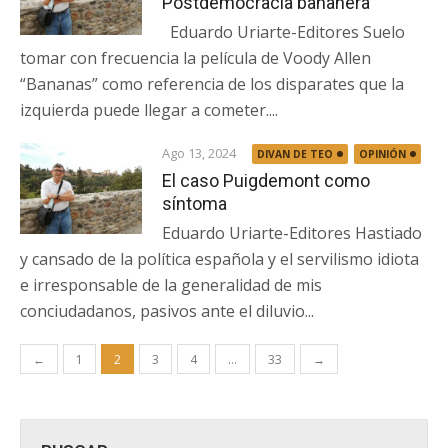
Postdemocracia bananera
Eduardo Uriarte-Editores Suelo
tomar con frecuencia la película de Voody Allen
“Bananas” como referencia de los disparates que la
izquierda puede llegar a cometer....
Ago 13, 2024
DIVAN DE TEO
OPINIÓN
El caso Puigdemont como
síntoma
Eduardo Uriarte-Editores Hastiado
y cansado de la política española y el servilismo idiota
e irresponsable de la generalidad de mis
conciudadanos, pasivos ante el diluvio...
Paginación
←
1
2
3
4
…
33
→
de
entradas