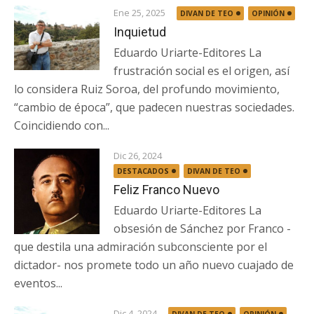
Ene 25, 2025
DIVAN DE TEO
OPINIÓN
Inquietud
Eduardo Uriarte-Editores La
frustración social es el origen, así
lo considera Ruiz Soroa, del profundo movimiento,
“cambio de época”, que padecen nuestras sociedades.
Coincidiendo con...
Dic 26, 2024
DESTACADOS
DIVAN DE TEO
Feliz Franco Nuevo
Eduardo Uriarte-Editores La
obsesión de Sánchez por Franco -
que destila una admiración subconsciente por el
dictador- nos promete todo un año nuevo cuajado de
eventos...
Dic 4, 2024