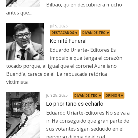
Bilbao, quien descubriera mucho
antes que...
Jul 9, 2025
DESTACADOS
DIVAN DE TEO
Komité Funeral
Eduardo Uriarte- Editores Es
imposible que tenga el corazón
tocado porque, al igual que el coronel Aureliano
Buendía, carece de él. La rebuscada retórica
victimista...
Jun 29, 2025
DIVAN DE TEO
OPINIÓN
Lo prioritario es echarlo
Eduardo Uriarte-Editores No se va a
ir. Ha conseguido que gran parte de
sus votantes sigan seducido en el
perverso dilema de él o el...