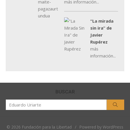
más información...
“La mirada
sin ira” de
Javier
Rupérez
más
información...
BUSCAR
Buscar
Busca
por:
© 2026 Fundación para la Libertad
/
Powered by WordPress