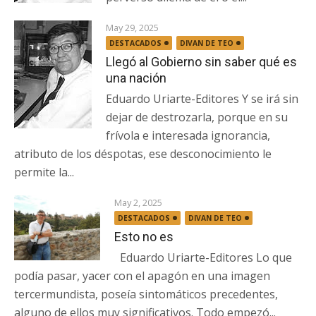
May 29, 2025
DESTACADOS
DIVAN DE TEO
Llegó al Gobierno sin saber qué es
una nación
Eduardo Uriarte-Editores Y se irá sin
dejar de destrozarla, porque en su
frívola e interesada ignorancia,
atributo de los déspotas, ese desconocimiento le
permite la...
May 2, 2025
DESTACADOS
DIVAN DE TEO
Esto no es
Eduardo Uriarte-Editores Lo que
podía pasar, yacer con el apagón en una imagen
tercermundista, poseía sintomáticos precedentes,
alguno de ellos muy significativos. Todo empezó...