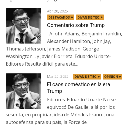
Abr 20, 2025
DESTACADOS
DIVAN DE TEO
Comentario sobre Trump
A John Adams, Benjamín Franklin,
Alexander Hamilton, John Jay,
Thomas Jefferson, James Madison, George
Washington… y Javier Elorrieta. Eduardo Uriarte-
Editores Resulta difícil para este...
Mar 25, 2025
DIVAN DE TEO
OPINIÓN
El caos doméstico en la era
Trump
Editores-Eduardo Uriarte No se
equivocó De Gaulle, allá por los
sesenta, en propiciar, idea de Mèndes France, una
autodefensa para su país, la Force de...