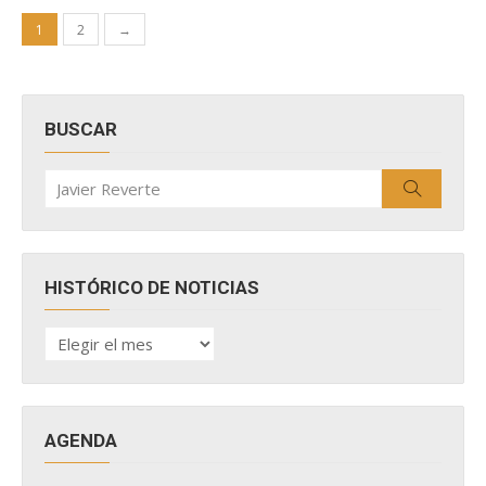
Paginación
1
2
→
de
entradas
BUSCAR
Buscar
Buscar
por:
HISTÓRICO DE NOTICIAS
HISTÓRICO
DE
NOTICIAS
AGENDA