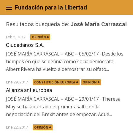
Skip
to
Fundación para la Libertad
content
Resultados busqueda de:
José María Carrascal
Feb 5, 2017
OPINIÓN
Ciudadanos S.A.
JOSÉ MARÍA CARRASCAL – ABC – 05/02/17 · Desde los
tiempos en que se definía como socialdemócrata,
Albert Rivera ha vuelto a demostrar su olfato...
Ene 29, 2017
CONSTITUCIÓN EUROPEA
OPINIÓN
Alianza antieuropea
JOSÉ MARÍA CARRASCAL – ABC – 29/01/17 · Theresa
May se ha apuntado el primer asalto en la
negociación del Brexit antes de empezar. Aqué...
Ene 22, 2017
OPINIÓN