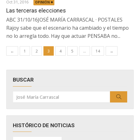
Oct 31, 2016
OPINIÓN
Las terceras elecciones
ABC 31/10/16JOSÉ MARÍA CARRASCAL · POSTALES
Rajoy sabe que el escenario ha cambiado y el tiempo
no lo arregla todo. Hay que actuar PENSABA no...
Paginación
←
1
2
3
4
5
…
14
→
de
entradas
BUSCAR
Buscar
Buscar
por:
HISTÓRICO DE NOTICIAS
HISTÓRICO