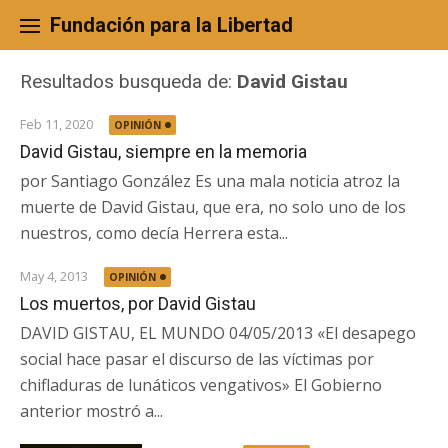
Skip
to
Fundación para la Libertad
content
Resultados busqueda de:
David Gistau
Feb 11, 2020
OPINIÓN
David Gistau, siempre en la memoria
por Santiago González Es una mala noticia atroz la
muerte de David Gistau, que era, no solo uno de los
nuestros, como decía Herrera esta...
May 4, 2013
OPINIÓN
Los muertos, por David Gistau
DAVID GISTAU, EL MUNDO 04/05/2013 «El desapego
social hace pasar el discurso de las víctimas por
chifladuras de lunáticos vengativos» El Gobierno
anterior mostró a...