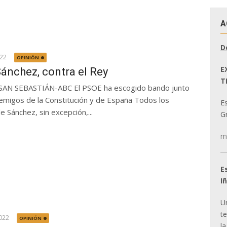
A
D
022
OPINIÓN
E
ánchez, contra el Rey
T
SAN SEBASTIÁN-ABC El PSOE ha escogido bando junto
nemigos de la Constitución y de España Todos los
E
e Sánchez, sin excepción,...
Gr
m
E
I
U
t
022
OPINIÓN
la