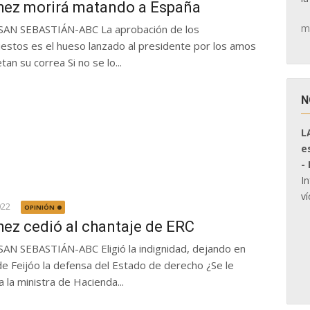
ez morirá matando a España
m
SAN SEBASTIÁN-ABC La aprobación de los
estos es el hueso lanzado al presidente por los amos
tan su correa Si no se lo...
N
L
e
-
I
ví
022
OPINIÓN
ez cedió al chantaje de ERC
SAN SEBASTIÁN-ABC Eligió la indignidad, dejando en
e Feijóo la defensa del Estado de derecho ¿Se le
 la ministra de Hacienda...