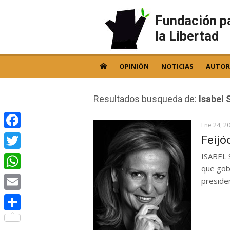
Skip
to
Fundación p
content
la Libertad
OPINIÓN
NOTICIAS
AUTOR
Resultados busqueda de:
Isabel 
Ene 24, 2
Facebook
Feijó
ISABEL 
Twitter
que gobi
WhatsApp
preside
Email
Compartir