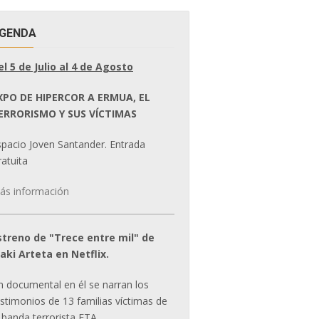
GENDA
el 5 de Julio al 4 de Agosto
XPO DE HIPERCOR A ERMUA, EL
ERRORISMO Y SUS VÍCTIMAS
spacio Joven Santander. Entrada
atuita
ás información
streno de "Trece entre mil" de
ñaki Arteta en Netflix.
n documental en él se narran los
estimonios de 13 familias víctimas de
 banda terrorista ETA.