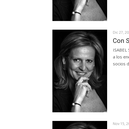
Dic 27, 2
Con S
ISABEL 
a los e
socios d
Nov 15, 2