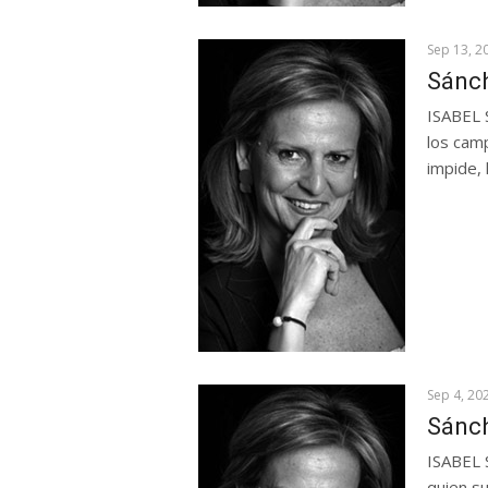
Sep 13, 2
Sánch
ISABEL 
los camp
impide, 
Sep 4, 20
Sánch
ISABEL 
quien su