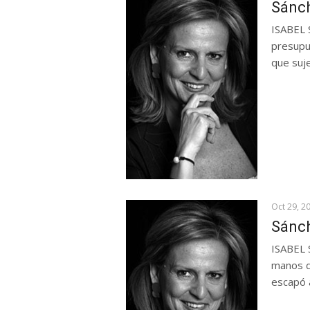
Sánch
ISABEL 
presupu
que suje
Oct 29, 2
Sánch
ISABEL 
manos d
escapó a