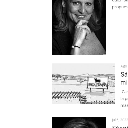
propuest
Ago 
Sá
mi
Car
la 
más
Jul 5, 202