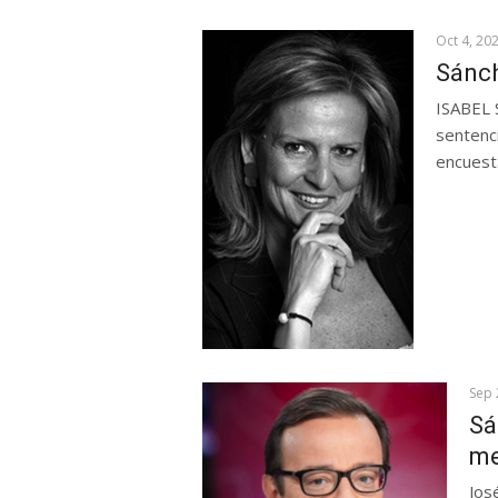
Oct 4, 20
Sánch
ISABEL 
sentenc
encuesta
Sep 
Sá
me
Jos