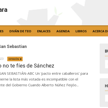
ara
ES
DIVÁN DE TEO
ENLACES
AGENDA
LIBROS
ACERCA D
San Sebastian
B
023
OPINIÓN
B
po
o no te fíes de Sánchez
SAN SEBASTIÁN-ABC Un ‘pacto entre caballeros’ para
erne la lista más votada es incompatible con el
nte del Gobierno Cuando Alberto Núñez Feijóo...
H
H
D
N