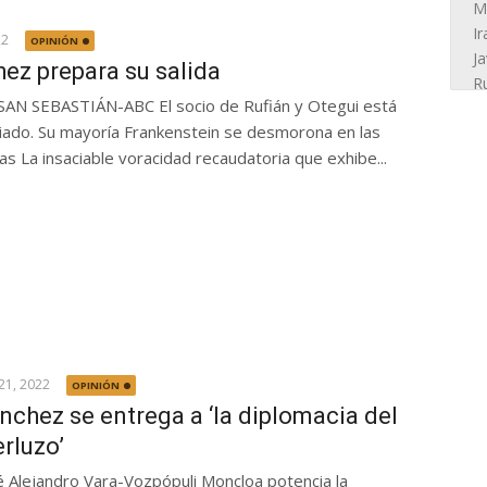
22
OPINIÓN
ez prepara su salida
SAN SEBASTIÁN-ABC El socio de Rufián y Otegui está
iado. Su mayoría Frankenstein se desmorona en las
s La insaciable voracidad recaudatoria que exhibe...
21, 2022
OPINIÓN
nchez se entrega a ‘la diplomacia del
rluzo’
é Alejandro Vara-Vozpópuli Moncloa potencia la