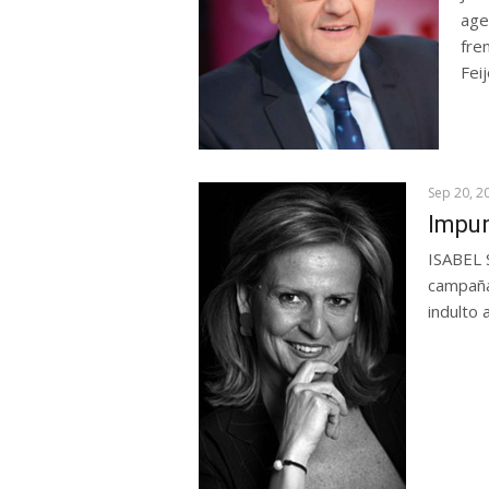
age
fre
Feij
Sep 20, 2
Impun
ISABEL 
campaña
indulto 