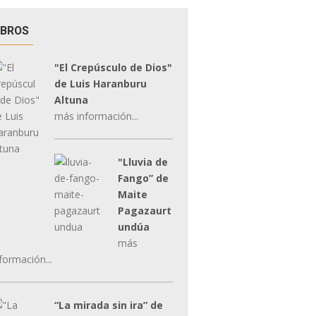
IBROS
"El Crepúsculo de Dios"
de Luis Haranburu
Altuna
más información...
"Lluvia de
Fango” de
Maite
Pagazaurt
undúa
más
formación...
“La mirada sin ira” de