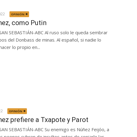
022
OPINIÓN
ez, como Putin
SAN SEBASTIÁN-ABC Al ruso solo le queda sembrar
os del Donbass de minas. Al español, si nadie lo
hacer lo propio en...
22
OPINIÓN
ez prefiere a Txapote y Parot
SAN SEBASTIÁN-ABC Su enemigo es Núñez Feijóo, a
s peones cubren de insultos antes de copiarle las