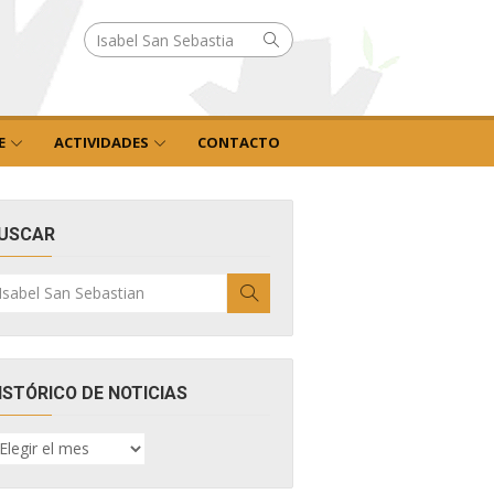
Buscar
Buscar
por:
E
ACTIVIDADES
CONTACTO
USCAR
uscar
Buscar
r:
ISTÓRICO DE NOTICIAS
ISTÓRICO
E
OTICIAS