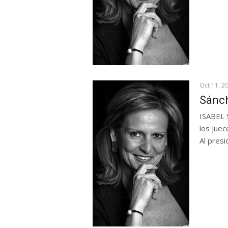
Oct 11, 2
Sánch
ISABEL 
los juec
Al presi