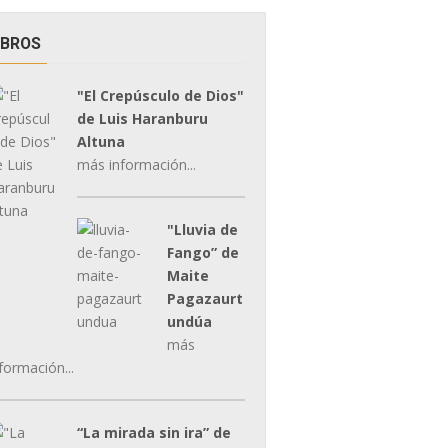
IBROS
"El Crepúsculo de Dios"
de Luis Haranburu
Altuna
más información...
"Lluvia de
Fango” de
Maite
Pagazaurt
undúa
más
formación...
“La mirada sin ira” de