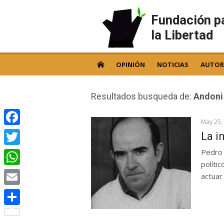
Skip
to
Fundación p
content
la Libertad
OPINIÓN
NOTICIAS
AUTOR
Resultados busqueda de:
Andoni
May 25,
Facebook
La i
Pedro 
Twitter
políti
WhatsApp
actuar
Email
Compartir