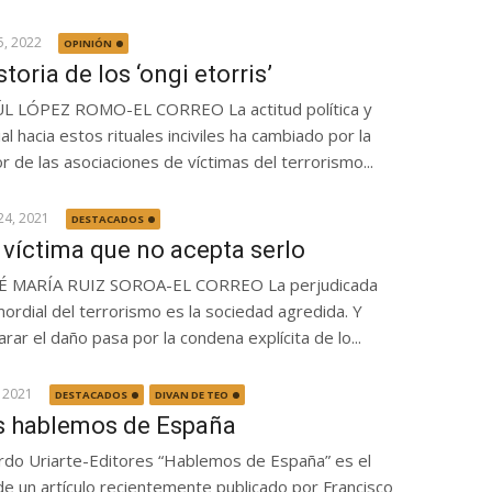
5, 2022
OPINIÓN
storia de los ‘ongi etorris’
L LÓPEZ ROMO-EL CORREO La actitud política y
al hacia estos rituales inciviles ha cambiado por la
or de las asociaciones de víctimas del terrorismo...
24, 2021
DESTACADOS
 víctima que no acepta serlo
É MARÍA RUIZ SOROA-EL CORREO La perjudicada
mordial del terrorismo es la sociedad agredida. Y
arar el daño pasa por la condena explícita de lo...
 2021
DESTACADOS
DIVAN DE TEO
s hablemos de España
do Uriarte-Editores “Hablemos de España” es el
 de un artículo recientemente publicado por Francisco