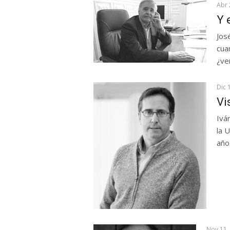
Abr 
Y 
Jos
cua
¿ve
Dic 
Vi
Ivá
la 
año
Nov 11,