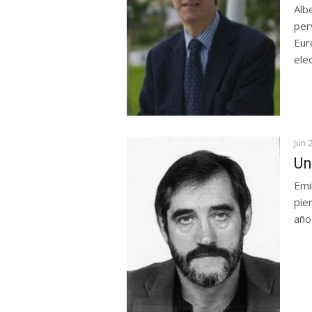
Alb
per
Eur
elec
Jun 
Un
Emi
pie
año