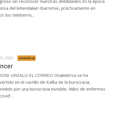
greso sin reconocer nuestras debilidades En la época
riosa del lehendakari Ibarretxe, prácticamente en
s los teleberris...
15, 2022
OPINIÓN
ncer
ONI UNZALU-EL CORREO Osakidetza se ha
vertido en el castillo de Kafka de la burocracia,
endido por una burocracia invisible. Miles de enfermos
covid’...