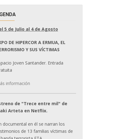
GENDA
el 5 de Julio al 4 de Agosto
XPO DE HIPERCOR A ERMUA, EL
ERRORISMO Y SUS VÍCTIMAS
spacio Joven Santander. Entrada
atuita
ás información
streno de "Trece entre mil" de
ñaki Arteta en Netflix.
n documental en él se narran los
estimonios de 13 familias víctimas de
 banda terrorista ETA.