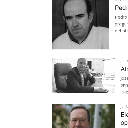
Pedr
Pedro 
pregun
debate
Jul 
Al
Jos
pri
la i
Jul 4
El
op