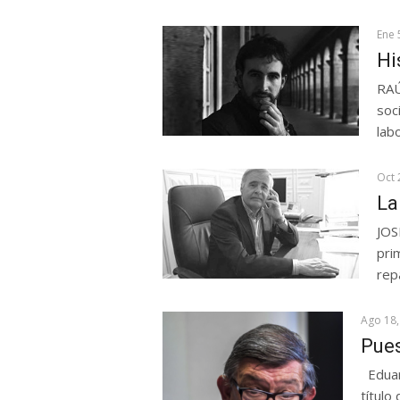
Ene 
Hi
RAÚ
soci
lab
Oct 
La
JOS
pri
rep
Ago 18,
Pue
Eduar
título