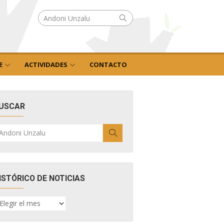
Buscar
Buscar
por:
E
ACTIVIDADES
CONTACTO
USCAR
uscar
Buscar
r:
ISTÓRICO DE NOTICIAS
ISTÓRICO
E
OTICIAS