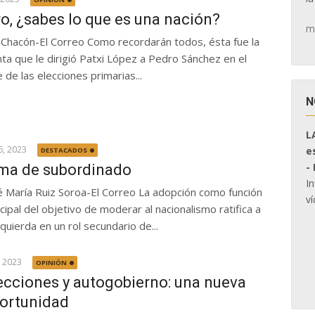
o, ¿sabes lo que es una nación?
m
Chacón-El Correo Como recordarán todos, ésta fue la
ta que le dirigió Patxi López a Pedro Sánchez en el
 de las elecciones primarias...
N
L
16, 2023
e
DESTACADOS
-
ma de subordinado
I
é María Ruiz Soroa-El Correo La adopción como función
ví
ncipal del objetivo de moderar al nacionalismo ratifica a
zquierda en un rol secundario de...
, 2023
OPINIÓN
ecciones y autogobierno: una nueva
ortunidad