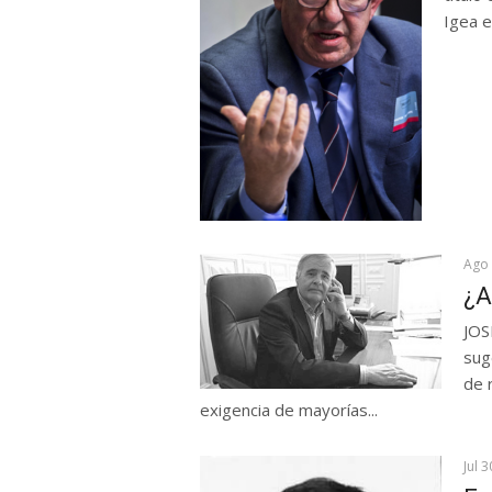
Igea e
Ago 
¿A
JOS
sug
de 
exigencia de mayorías...
Jul 