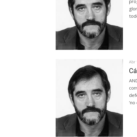
pro
glo
todo
Abr 
Cá
AND
con
def
‘no 