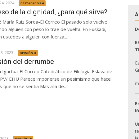
24, 2024
DESTACADOS
eso de la dignidad, ¿para qué sirve?
A
é María Ruiz Soroa-El Correo El pasado solo vuelve
D
ndo alguien con peso lo trae de vuelta. En Euskadi,
n ustedes a alguien con fuerza...
E
T
13, 2023
OPINIÓN
sión del derrumbe
E
Gr
n Igartua-El Correo Catedrático de Filología Eslava de
UPV/ EHU Parece imponerse un pesimismo que hace
m
s que no se sentía Más allá de...
E
I
U
t
la
 2023
OPINIÓN