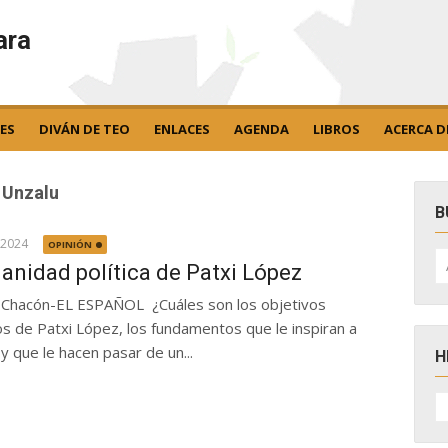
ara
ES
DIVÁN DE TEO
ENLACES
AGENDA
LIBROS
ACERCA D
 Unzalu
B
 2024
OPINIÓN
B
po
nanidad política de Patxi López
Chacón-EL ESPAÑOL ¿Cuáles son los objetivos
cos de Patxi López, los fundamentos que le inspiran a
 y que le hacen pasar de un...
H
H
D
N