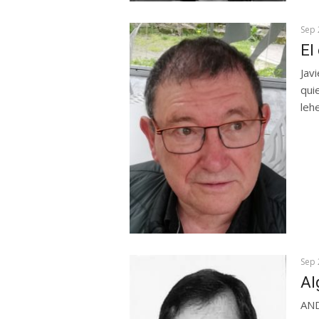
Sep 
El
Jav
qui
leh
Sep 
Al
AND